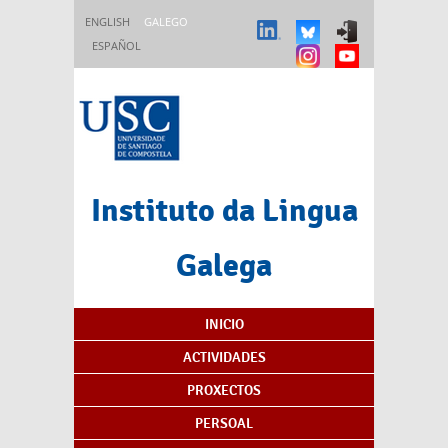
Ir o contido principal
ENGLISH
GALEGO
ESPAÑOL
Instituto da Lingua
Galega
Índice de contidos
INICIO
ACTIVIDADES
PROXECTOS
PERSOAL