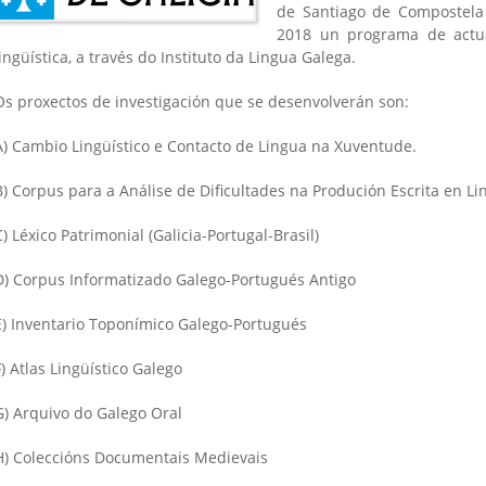
de Santiago de Compostela
2018 un programa de actua
lingüística, a través do Instituto da Lingua Galega.
Os proxectos de investigación que se desenvolverán son:
A) Cambio Lingüístico e Contacto de Lingua na Xuventude.
B) Corpus para a Análise de Dificultades na Produción Escrita en L
C) Léxico Patrimonial (Galicia-Portugal-Brasil)
D) Corpus Informatizado Galego-Portugués Antigo
E) Inventario Toponímico Galego-Portugués
F) Atlas Lingüístico Galego
G) Arquivo do Galego Oral
H) Coleccións Documentais Medievais