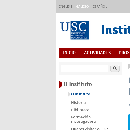
Ir o contido principal
ENGLISH
GALEGO
ESPAÑOL
Insti
Índice de contidos
INICIO
ACTIVIDADES
PROX
Buscar
O Instituto
O Instituto
Historia
Biblioteca
Formación
investigadora
Queres visitar o ILG?