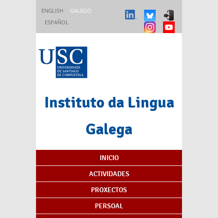
Ir o contido principal
ENGLISH
GALEGO
ESPAÑOL
Instituto da Lingua
Galega
Índice de contidos
INICIO
ACTIVIDADES
PROXECTOS
PERSOAL