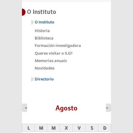
O Instituto
O Instituto
Historia
Biblioteca
Formación investigadora
Queres visitar o ILG?
Memorias anuais
Novidades
Directorio
Agosto
«
»
L
M
M
X
V
S
D