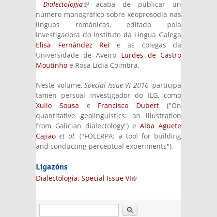
Dialectologia
(link is external)
acaba de publicar un
número monográfico sobre xeoprosodia nas
linguas románicas, editado pola
investigadora do Instituto da Lingua Galega
Elisa Fernández Rei
e as colegas da
Universidade de Aveiro
Lurdes de Castro
Moutinho
e Rosa Lídia Coimbra.
Neste volume,
Special Issue VI 2016,
participa
tamén persoal investigador do ILG, como
Xulio Sousa
e
Francisco Dubert
("On
quantitative geolinguistics: an illustration
from Galician dialectology") e
Alba Aguete
Cajiao
et al.
("FOLERPA: a tool for building
and conducting perceptual experiments").
Ligazóns
Dialectologia. Special Issue VI
(link is
external)
Buscar