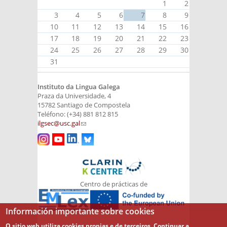
1
2
3
4
5
6
7
8
9
10
11
12
13
14
15
16
17
18
19
20
21
22
23
24
25
26
27
28
29
30
31
Instituto da Lingua Galega
Praza da Universidade, 4
15782 Santiago de Compostela
Teléfono: (+34) 881 812 815
ilgsec@usc.gal
(link sends e-mail)
Centro de prácticas de
Información importante sobre cookies
O sitio web utiliza cookies propias e de terceiros. Continuar a