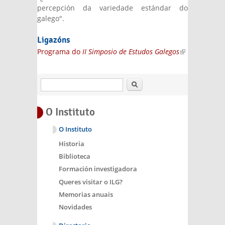
percepción da variedade estándar do
galego".
Ligazóns
Programa do
II Simposio de Estudos Galegos
(link is
external)
Buscar
O Instituto
O Instituto
Historia
Biblioteca
Formación investigadora
Queres visitar o ILG?
Memorias anuais
Novidades