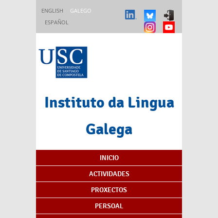
Ir o contido principal
ENGLISH
GALEGO
ESPAÑOL
Instituto da Lingua
Galega
Índice de contidos
INICIO
ACTIVIDADES
PROXECTOS
PERSOAL