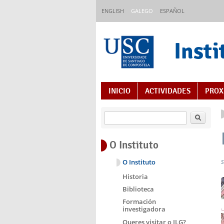
Ir o contido principal
ENGLISH
GALEGO
ESPAÑOL
Insti
Índice de contidos
INICIO
ACTIVIDADES
PROX
Buscar
O Instituto
O Instituto
Historia
Biblioteca
Formación
investigadora
Queres visitar o ILG?