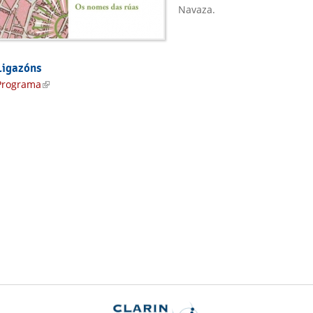
Navaza.
Ligazóns
Programa
(link is external)