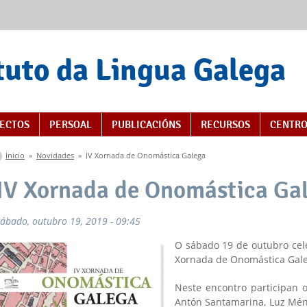
tuto da Lingua Galega
ECTOS
PERSOAL
PUBLICACIÓNS
RECURSOS
CENTRO
Vostede está aquí
Inicio
»
Novidades
»
IV Xornada de Onomástica Galega
IV Xornada de Onomástica Ga
sábado, outubro 19, 2019 - 09:45
O sábado 19 de outubro cel
Xornada de Onomástica Gale
Neste encontro participan
Antón Santamarina, Luz Mé