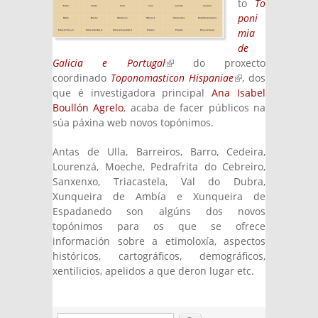
to
To
poni
mia
de
Galicia e Portugal
(link is external)
do proxecto
coordinado
Toponomasticon Hispaniae
(link is
, dos
que é investigadora principal
Ana Isabel
external)
Boullón Agrelo
, acaba de facer públicos na
súa páxina web novos topónimos.
Antas de Ulla, Barreiros, Barro, Cedeira,
Lourenzá, Moeche, Pedrafrita do Cebreiro,
Sanxenxo, Triacastela, Val do Dubra,
Xunqueira de Ambía e Xunqueira de
Espadanedo son algúns dos novos
topónimos para os que se ofrece
información sobre a etimoloxía, aspectos
históricos, cartográficos, demográficos,
xentilicios, apelidos a que deron lugar etc.