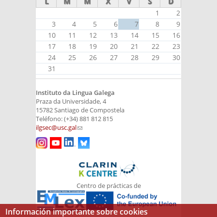
L
M
M
X
V
S
D
1
2
3
4
5
6
7
8
9
10
11
12
13
14
15
16
17
18
19
20
21
22
23
24
25
26
27
28
29
30
31
Instituto da Lingua Galega
Praza da Universidade, 4
15782 Santiago de Compostela
Teléfono: (+34) 881 812 815
ilgsec@usc.gal
(link sends e-mail)
Centro de prácticas de
Información importante sobre cookies