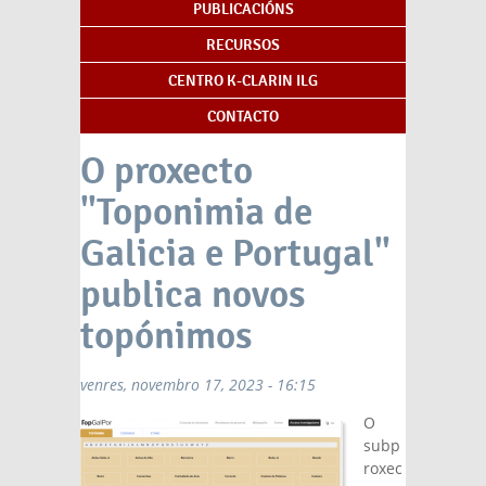
PUBLICACIÓNS
RECURSOS
CENTRO K-CLARIN ILG
CONTACTO
O proxecto
"Toponimia de
Galicia e Portugal"
publica novos
topónimos
venres, novembro 17, 2023 - 16:15
O
subp
roxec