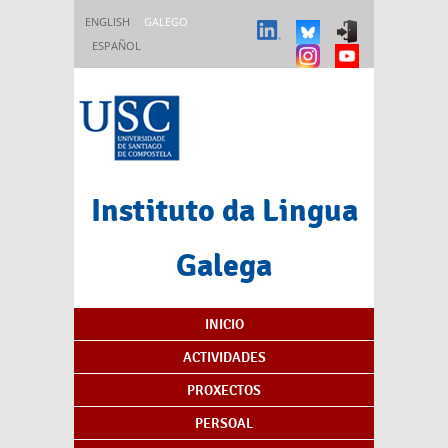
Ir o contido principal
ENGLISH
GALEGO
ESPAÑOL
Instituto da Lingua
Galega
Índice de contidos
INICIO
ACTIVIDADES
PROXECTOS
PERSOAL