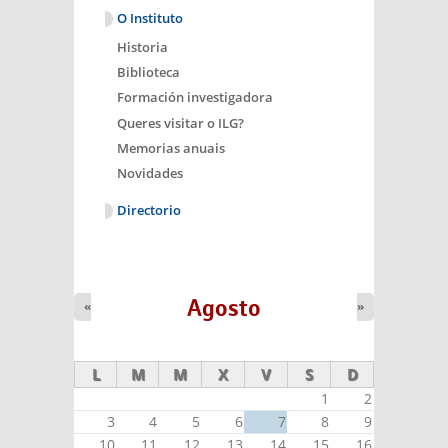
O Instituto
Historia
Biblioteca
Formación investigadora
Queres visitar o ILG?
Memorias anuais
Novidades
Directorio
Agosto
«
»
L
M
M
X
V
S
D
1
2
3
4
5
6
7
8
9
10
11
12
13
14
15
16