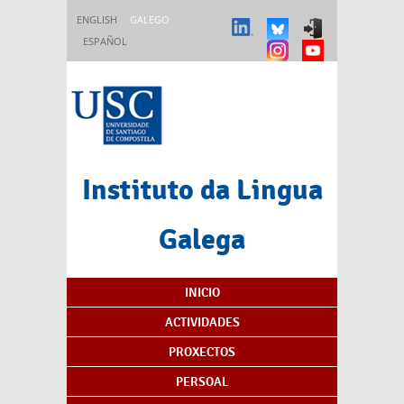
Ir o contido principal
ENGLISH
GALEGO
ESPAÑOL
Instituto da Lingua
Galega
Índice de contidos
INICIO
ACTIVIDADES
PROXECTOS
PERSOAL