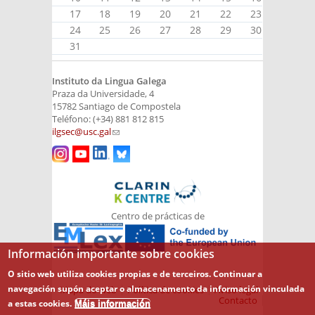
17
18
19
20
21
22
23
24
25
26
27
28
29
30
31
Instituto da Lingua Galega
Praza da Universidade, 4
15782 Santiago de Compostela
Teléfono: (+34) 881 812 815
ilgsec@usc.gal
(link sends e-mail)
Centro de prácticas de
Información importante sobre cookies
O sitio web utiliza cookies propias e de terceiros. Continuar a
navegación supón aceptar o almacenamento da información vinculada
Mapa do web
Política de cookies
Aviso legal
Contacto
a estas cookies.
Máis información