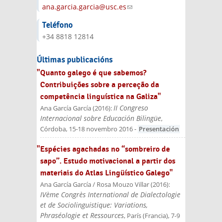
ana.garcia.garcia@usc.es
(link sends e-
mail)
Teléfono
+34 8818 12814
Últimas publicacións
"Quanto galego é que sabemos?
Contribuições sobre a perceção da
competência linguística na Galiza"
II Congreso
Ana García García
(
2016
):
Internacional sobre Educación Bilingüe
,
Córdoba, 15-18 novembro 2016
-
Presentación
"Espécies agachadas no “sombreiro de
sapo”. Estudo motivacional a partir dos
materiais do Atlas Lingüístico Galego"
Ana García García / Rosa Mouzo Villar
(
2016
):
IVème Congrès International de Dialectologie
et de Sociolinguistique: Variations,
Phraséologie et Ressources
, París (Francia), 7-9