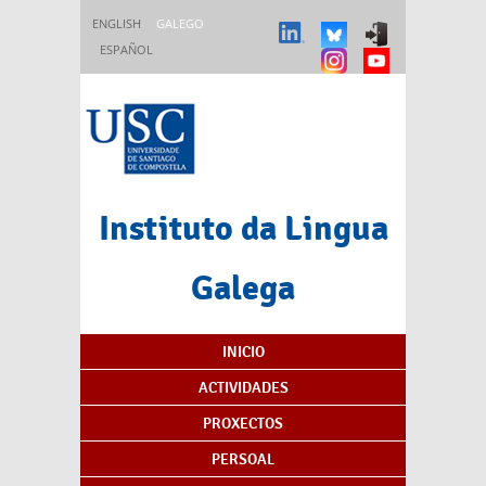
Ir o contido principal
ENGLISH
GALEGO
ESPAÑOL
Instituto da Lingua
Galega
Índice de contidos
INICIO
ACTIVIDADES
PROXECTOS
PERSOAL