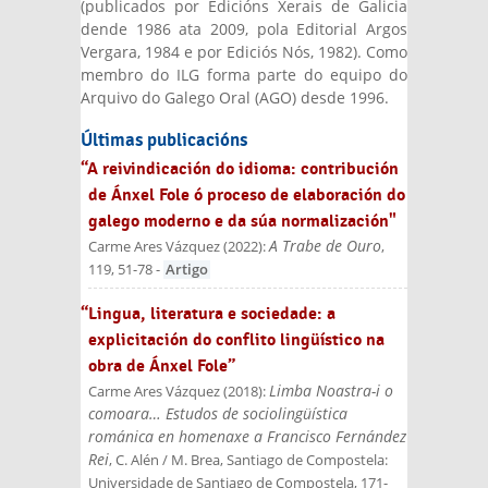
(publicados por Edicións Xerais de Galicia
dende 1986 ata 2009, pola Editorial Argos
Vergara, 1984 e por Ediciós Nós, 1982). Como
membro do ILG forma parte do equipo do
Arquivo do Galego Oral (AGO) desde 1996.
Últimas publicacións
“A reivindicación do idioma: contribución
de Ánxel Fole ó proceso de elaboración do
galego moderno e da súa normalización"
A Trabe de Ouro
Carme Ares Vázquez
(
2022
):
,
119, 51-78
-
Artigo
“Lingua, literatura e sociedade: a
explicitación do conflito lingüístico na
obra de Ánxel Fole”
Limba Noastra-i o
Carme Ares Vázquez
(
2018
):
comoara… Estudos de sociolingüística
románica en homenaxe a Francisco Fernández
Rei
, C. Alén / M. Brea
, Santiago de Compostela:
Universidade de Santiago de Compostela
, 171-