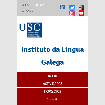
Ir o contido principal
ENGLISH
GALEGO
ESPAÑOL
Instituto da Lingua
Galega
Índice de contidos
INICIO
ACTIVIDADES
PROXECTOS
PERSOAL