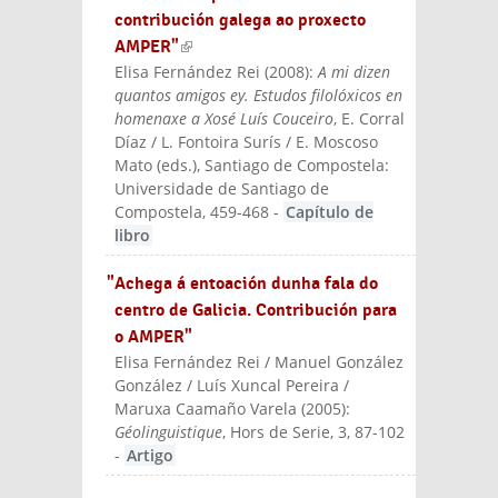
contribución galega ao proxecto
AMPER"
(link is external)
Elisa Fernández Rei
(
2008
):
A mi dizen
quantos amigos ey. Estudos filolóxicos en
homenaxe a Xosé Luís Couceiro
, E. Corral
Díaz / L. Fontoira Surís / E. Moscoso
Mato (eds.)
, Santiago de Compostela:
Universidade de Santiago de
Compostela
, 459-468
-
Capítulo de
libro
"Achega á entoación dunha fala do
centro de Galicia. Contribución para
o AMPER"
Elisa Fernández Rei / Manuel González
González / Luís Xuncal Pereira /
Maruxa Caamaño Varela
(
2005
):
Géolinguistique
, Hors de Serie, 3, 87-102
-
Artigo