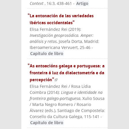
Context
, 16:3, 438-461
-
Artigo
"La entonación de las variedades
ibéricas occidentales"
Elisa Fernández Rei
(
2019
):
Investigación geoprosódica. Amper:
análisis y retos
, Josefa Dorta
, Madrid:
Iberoamericana Vervuert
, 25-46
-
Capítulo de libro
"As entoacións galega e portuguesa: a
fronteira á luz da dialectometría e da
percepción"
(link is external)
Elisa Fernández Rei / Rosa Lídia
Coimbra
(
2014
):
Lingua e identidade na
fronteira galego-portuguesa
, Xulio Sousa
/ Marta Negro Romero / Rosario
Álvarez (eds.)
, Santiago de Compostela:
Consello da Cultura Galega
, 115-141
-
Capítulo de libro