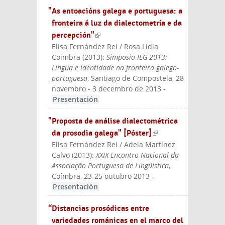
"As entoacións galega e portuguesa: a
fronteira á luz da dialectometría e da
percepción"
(link is external)
Elisa Fernández Rei / Rosa Lídia
Coimbra
(
2013
):
Simposio ILG 2013:
Lingua e identidade na fronteira galego-
portuguesa
, Santiago de Compostela, 28
novembro - 3 decembro de 2013
-
Presentación
"Proposta de análise dialectométrica
da prosodia galega" [Póster]
(link is
Elisa Fernández Rei / Adela Martínez
external)
Calvo
(
2013
):
XXIX Encontro Nacional da
Associação Portuguesa de Lingüística
,
Coímbra, 23-25 outubro 2013
-
Presentación
“Distancias prosódicas entre
variedades románicas en el marco del