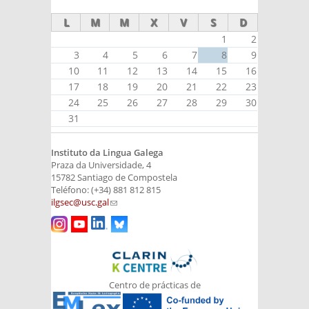
L
M
M
X
V
S
D
1
2
3
4
5
6
7
8
9
10
11
12
13
14
15
16
17
18
19
20
21
22
23
24
25
26
27
28
29
30
31
Instituto da Lingua Galega
Praza da Universidade, 4
15782 Santiago de Compostela
Teléfono: (+34) 881 812 815
ilgsec@usc.gal
(link sends e-mail)
Centro de prácticas de