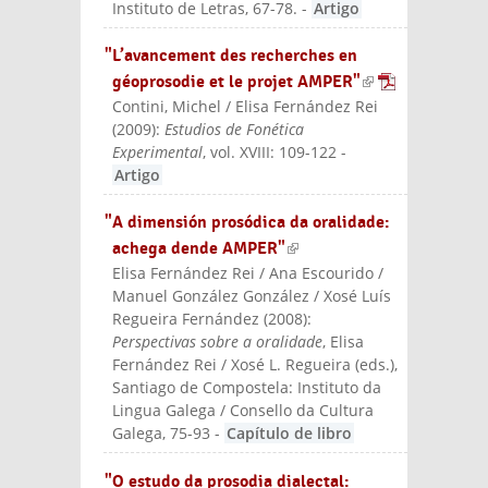
Instituto de Letras, 67-78.
-
Artigo
"L’avancement des recherches en
géoprosodie et le projet AMPER"
(link is
Contini, Michel / Elisa Fernández Rei
externa
(
2009
):
Estudios de Fonética
l)
Experimental
, vol. XVIII: 109-122
-
Artigo
"A dimensión prosódica da oralidade:
achega dende AMPER"
(link is external)
Elisa Fernández Rei / Ana Escourido /
Manuel González González / Xosé Luís
Regueira Fernández
(
2008
):
Perspectivas sobre a oralidade
, Elisa
Fernández Rei / Xosé L. Regueira (eds.)
,
Santiago de Compostela: Instituto da
Lingua Galega / Consello da Cultura
Galega
, 75-93
-
Capítulo de libro
"O estudo da prosodia dialectal: