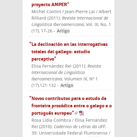
proyecto AMPER”
Michel Contini / Jean-Pierre Lai / Albert
Rilliard
(
2011
):
Revista Internacional de
Lingüística Iberoamericana
, Vol. IX, No. 1
(17), 17-26
-
Artigo
"La declinación en las interrogativas
totales del gallego: estudio
perceptivo"
Elisa Fernández Rei
(
2011
):
Revista
Internacional de Lingüística
Iberoamericana
, Volumen IX, Nº 1
(17),121-132
-
Artigo
"Novos contributos para o estudo da
fronteira prosódica entre o galego e o
português europeu"
(link is external)
Rosa Lídia Coimbra / Elisa Fernández
Rei
(
2010
):
Cadernos de Letras da UFF
,
39: Universidade Federal Fluminense /