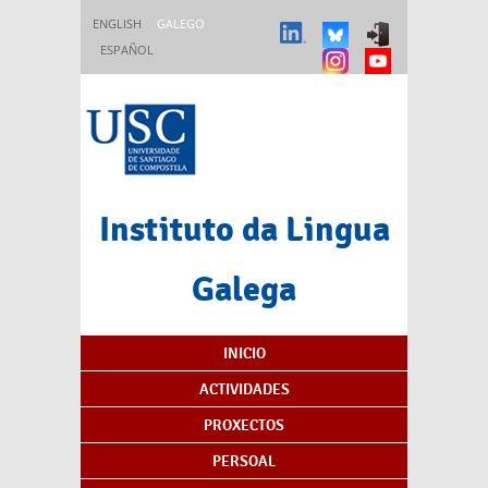
Ir o contido principal
ENGLISH
GALEGO
ESPAÑOL
Instituto da Lingua
Galega
Índice de contidos
INICIO
ACTIVIDADES
PROXECTOS
PERSOAL