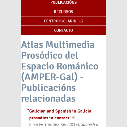
PUBLICACIÓNS
RECURSOS
CENTRO K-CLARIN ILG
CONTACTO
Atlas Multimedia
Prosódico del
Espacio Románico
(AMPER-Gal) -
Publicacións
relacionadas
"Galician and Spanish in Galicia:
prosodies in contact"
(link is external)
Elisa Fernández Rei
(
2019
):
Spanish in