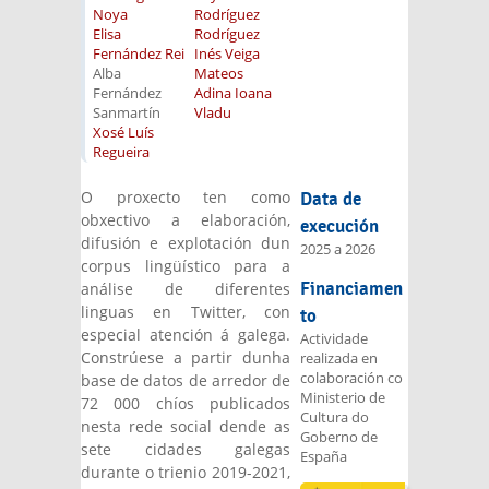
Noya
Rodríguez
Elisa
Rodríguez
Fernández Rei
Inés Veiga
Alba
Mateos
Fernández
Adina Ioana
Sanmartín
Vladu
Xosé Luís
Regueira
O proxecto ten como
Data de
obxectivo a elaboración,
execución
difusión e explotación dun
2025
a
2026
corpus lingüístico para a
análise de diferentes
Financiamen
linguas en Twitter, con
to
especial atención á galega.
Actividade
Constrúese a partir dunha
realizada en
colaboración co
base de datos de arredor de
Ministerio de
72 000 chíos publicados
Cultura do
nesta rede social dende as
Goberno de
sete cidades galegas
España
durante o trienio 2019-2021,