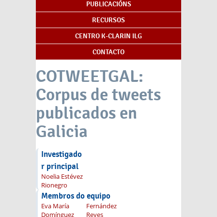
PUBLICACIÓNS
RECURSOS
CENTRO K-CLARIN ILG
CONTACTO
COTWEETGAL:
Corpus de tweets
publicados en
Galicia
Investigado
r principal
Noelia Estévez
Rionegro
Membros do equipo
Eva María
Fernández
Domínguez
Reyes