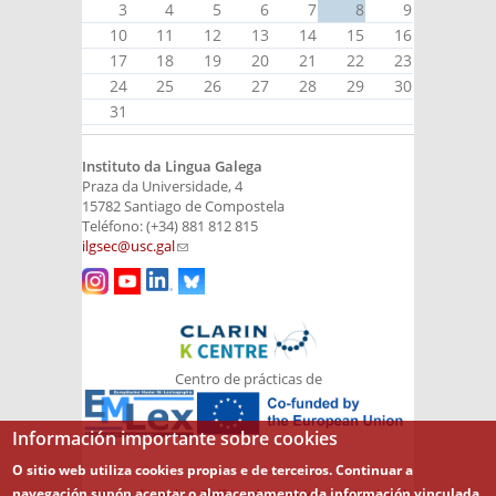
3
4
5
6
7
8
9
10
11
12
13
14
15
16
17
18
19
20
21
22
23
24
25
26
27
28
29
30
31
Instituto da Lingua Galega
Praza da Universidade, 4
15782 Santiago de Compostela
Teléfono: (+34) 881 812 815
ilgsec@usc.gal
(link sends e-mail)
Centro de prácticas de
Información importante sobre cookies
O sitio web utiliza cookies propias e de terceiros. Continuar a
navegación supón aceptar o almacenamento da información vinculada
Mapa do web
Política de cookies
Aviso legal