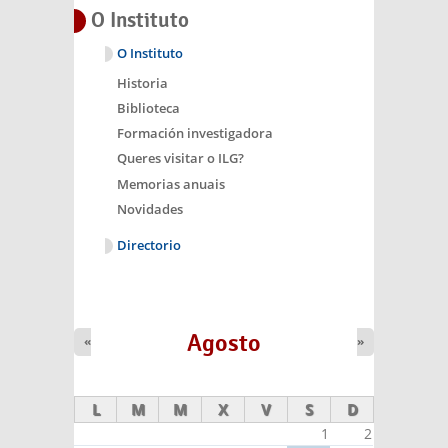
O Instituto
O Instituto
Historia
Biblioteca
Formación investigadora
Queres visitar o ILG?
Memorias anuais
Novidades
Directorio
Agosto
«
»
L
M
M
X
V
S
D
1
2