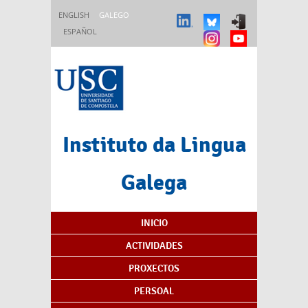
Ir o contido principal
ENGLISH
GALEGO
ESPAÑOL
Instituto da Lingua
Galega
Índice de contidos
INICIO
ACTIVIDADES
PROXECTOS
PERSOAL