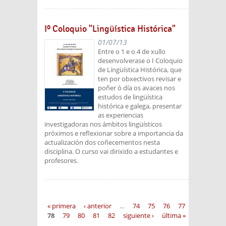
Iº Coloquio "Lingüística Histórica"
01/07/13
Entre o 1 e o 4 de xullo
desenvolverase o I Coloquio
de Lingüística Histórica, que
ten por obxectivos revisar e
poñer ó día os avaces nos
estudos de lingüística
histórica e galega, presentar
as experiencias
investigadoras nos ámbitos lingüísticos
próximos e reflexionar sobre a importancia da
actualización dos coñecementos nesta
disciplina. O curso vai dirixido a estudantes e
profesores.
Páginas
« primera
‹ anterior
…
74
75
76
77
78
79
80
81
82
siguiente ›
última »