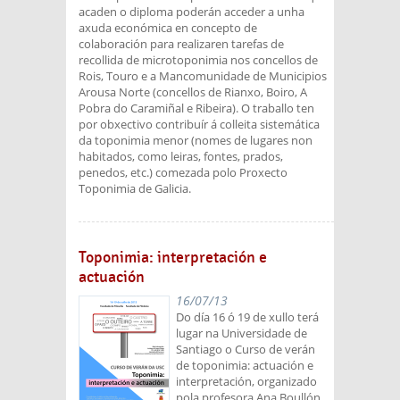
acaden o diploma poderán acceder a unha
axuda económica en concepto de
colaboración para realizaren tarefas de
recollida de microtoponimia nos concellos de
Rois, Touro e a Mancomunidade de Municipios
Arousa Norte (concellos de Rianxo, Boiro, A
Pobra do Caramiñal e Ribeira). O traballo ten
por obxectivo contribuír á colleita sistemática
da toponimia menor (nomes de lugares non
habitados, como leiras, fontes, prados,
penedos, etc.) comezada polo Proxecto
Toponimia de Galicia.
Toponimia: interpretación e
actuación
16/07/13
Do día 16 ó 19 de xullo terá
lugar na Universidade de
Santiago o Curso de verán
de toponimia: actuación e
interpretación, organizado
pola profesora Ana Boullón.