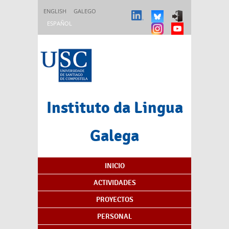
Pasar al contenido principal
ENGLISH
GALEGO
ESPAÑOL
Instituto da Lingua
Galega
Índice de contenidos
INICIO
ACTIVIDADES
PROYECTOS
PERSONAL