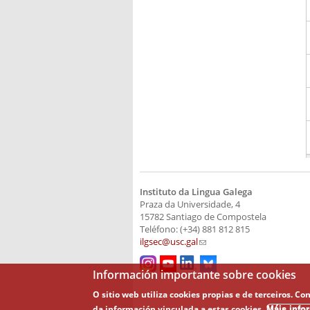
Instituto da Lingua Galega
Praza da Universidade, 4
15782 Santiago de Compostela
Teléfono: (+34) 881 812 815
ilgsec@usc.gal
(link sends e-mail)
Información importante sobre cookies
O sitio web utiliza cookies propias e de terceiros.
da información vinculada a estas cookies.
Máis info