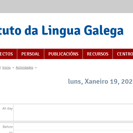
tuto da Lingua Galega
ECTOS
PERSOAL
PUBLICACIÓNS
RECURSOS
CENTRO
Vostede está aquí
Inicio
»
Actividades
»
luns, Xaneiro 19, 20
All day
Before
01