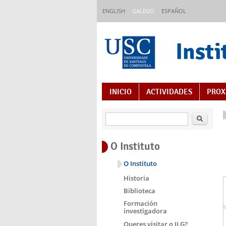
Ir o contido principal
ENGLISH
GALEGO
ESPAÑOL
Insti
Índice de contidos
INICIO
ACTIVIDADES
PROX
Buscar
O Instituto
O Instituto
Historia
Biblioteca
Formación
investigadora
Queres visitar o ILG?