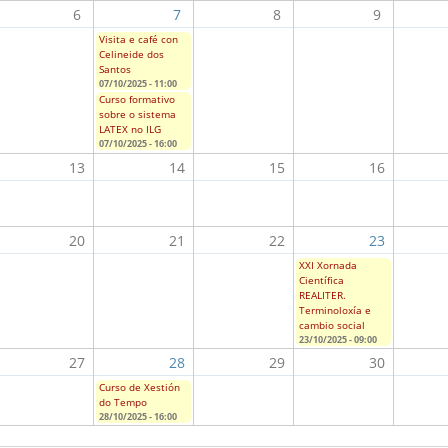
6
7
8
9
Visita e café con
Celineide dos
Santos
07/10/2025 - 11:00
Curso formativo
sobre o sistema
LATEX no ILG
07/10/2025 - 16:00
13
14
15
16
20
21
22
23
XXI Xornada
Científica
REALITER.
Terminoloxía e
cambio social
23/10/2025 - 09:00
27
28
29
30
Curso de Xestión
do Tempo
28/10/2025 - 16:00