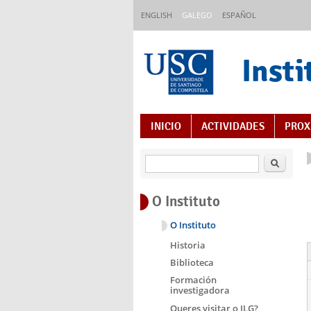
Ir o contido principal
ENGLISH
GALEGO
ESPAÑOL
Insti
Índice de contidos
INICIO
ACTIVIDADES
PROX
Buscar
O Instituto
O Instituto
Historia
Biblioteca
Formación
investigadora
Queres visitar o ILG?