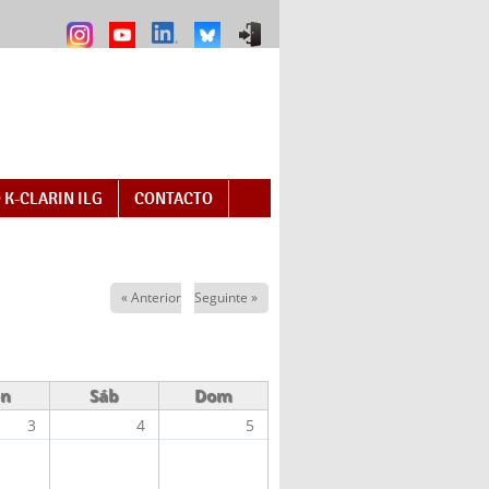
 K-CLARIN ILG
CONTACTO
« Anterior
Seguinte »
en
Sáb
Dom
3
4
5