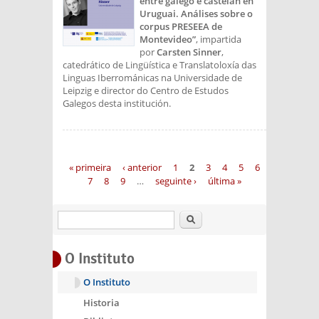
entre galego e castelán en
Uruguai. Análises sobre o
corpus PRESEEA de
Montevideo”
, impartida
por
Carsten Sinner
,
catedrático de Lingüística e Translatoloxía das
Linguas Iberrománicas na Universidade de
Leipzig e director do Centro de Estudos
Galegos desta institución.
Páxinas
« primeira
‹ anterior
1
2
3
4
5
6
7
8
9
…
seguinte ›
última »
Buscar
O Instituto
O Instituto
Historia