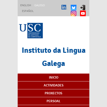
Ir o contido principal
ENGLISH
GALEGO
ESPAÑOL
Instituto da Lingua
Galega
Índice de contidos
INICIO
ACTIVIDADES
PROXECTOS
PERSOAL