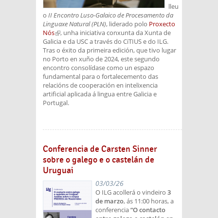
lleu
o
II Encontro Luso-Galaico de Procesamento da
Linguaxe Natural (PLN)
, liderado polo
Proxecto
Nós
(link is external)
, unha iniciativa conxunta da Xunta de
Galicia e da USC a través do CiTIUS e do ILG.
Tras o éxito da primeira edición, que tivo lugar
no Porto en xuño de 2024, este segundo
encontro consolídase como un espazo
fundamental para o fortalecemento das
relacións de cooperación en intelixencia
artificial aplicada á lingua entre Galicia e
Portugal.
Conferencia de Carsten Sinner
sobre o galego e o castelán de
Uruguai
03/03/26
O ILG acollerá o vindeiro
3
de marzo
, ás 11:00 horas, a
conferencia
“O contacto