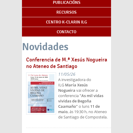
PUBLICACIÓNS
RECURSOS
CENTRO K-CLARIN ILG
CONTACTO
Novidades
Conferencia de M.ª Xesús Nogueira
no Ateneo de Santiago
11/05/26
A investigadora do
ILG
María Xesús
Nogueira
vai ofrecer a
conferencia
"As mil vidas
vividas de Begoña
Caamaño"
o luns
11 de
maio
, ás 19:30 h, no Ateneo
de Santiago de Compostela.