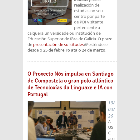
realización de
estadías no seu
centro por parte
de PDI visitante
pertencente a
calquera universidade ou institución de
Educación Superior de fóra de Galicia. O prazo
de
presentación de solicitudes
(link is external)
esténdese
desde o
25 de febreiro ata o 24 de marzo
.
O Proxecto Nós impulsa en Santiago
de Compostela o gran polo atlántico
de Tecnoloxías da Linguaxe e IA con
Portugal
13/
03/
26
A
US
C
aco