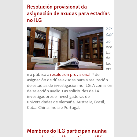
Resolución provisional da
asignación de axudas para estadías
no ILG
24/
04/
26
Aca
ba
de
fac
ers
e a pública a
resolución provisional
(link is
de
asignación de dúas axudas para a realización
external)
de estadías de investigación no ILG. A comisión
de selección avaliou as solicitudes de 14
investigadores e investigadoras de
universidades de Alemaña, Australia, Brasil,
Cuba, China, India e Portugal.
Membros do ILG participan nunha