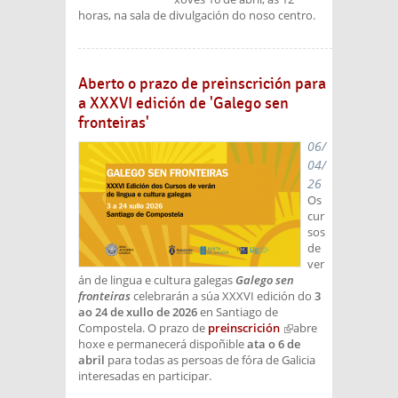
horas, na sala de divulgación do noso centro.
Aberto o prazo de preinscrición para
a XXXVI edición de 'Galego sen
fronteiras'
06/
04/
26
Os
cur
sos
de
ver
án de lingua e cultura galegas
Galego sen
fronteiras
celebrarán a súa XXXVI edición do
3
ao 24 de xullo de 2026
en Santiago de
Compostela. O prazo de
preinscrición
(link is
abre
hoxe e permanecerá dispoñible
ata o 6 de
external)
abril
para todas as persoas de fóra de Galicia
interesadas en participar.