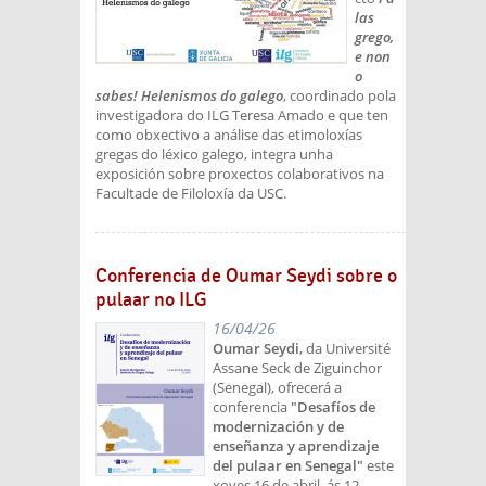
las
grego,
e non
o
sabes! Helenismos do galego
, coordinado pola
investigadora do ILG Teresa Amado e que ten
como obxectivo a análise das etimoloxías
gregas do léxico galego, integra unha
exposición sobre proxectos colaborativos na
Facultade de Filoloxía da USC.
Conferencia de Oumar Seydi sobre o
pulaar no ILG
16/04/26
Oumar Seydi
, da Université
Assane Seck de Ziguinchor
(Senegal), ofrecerá a
conferencia
"Desafíos de
modernización y de
enseñanza y aprendizaje
del pulaar en Senegal"
este
xoves 16 de abril, ás 12