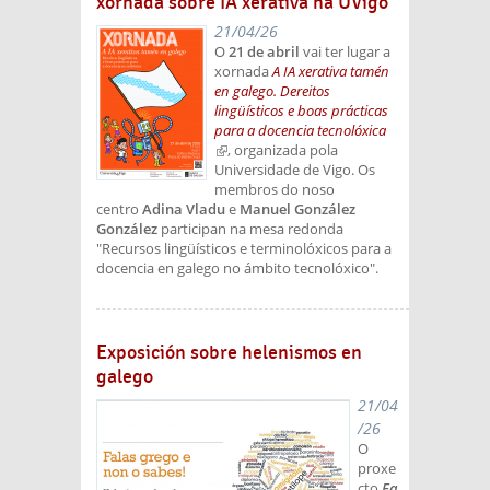
xornada sobre IA xerativa na UVigo
21/04/26
O
21 de abril
vai ter lugar a
xornada
A IA xerativa tamén
en galego. Dereitos
lingüísticos e boas prácticas
para a docencia tecnolóxica
(link is external)
, organizada pola
Universidade de Vigo. Os
membros do noso
centro
Adina Vladu
e
Manuel González
González
participan na mesa redonda
"Recursos lingüísticos e terminolóxicos para a
docencia en galego no ámbito tecnolóxico".
Exposición sobre helenismos en
galego
21/04
/26
O
proxe
cto
Fa