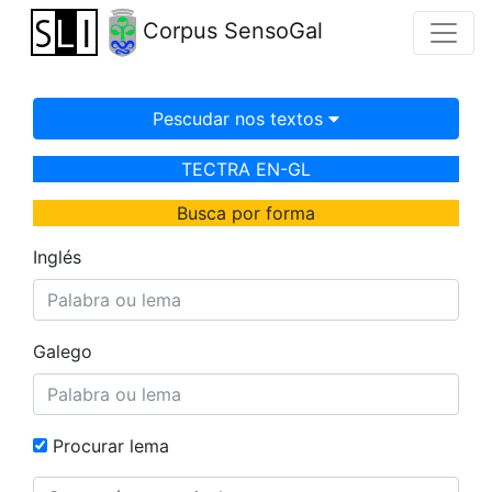
Corpus SensoGal
Pescudar nos textos
TECTRA EN-GL
Busca por forma
Inglés
Galego
Procurar lema