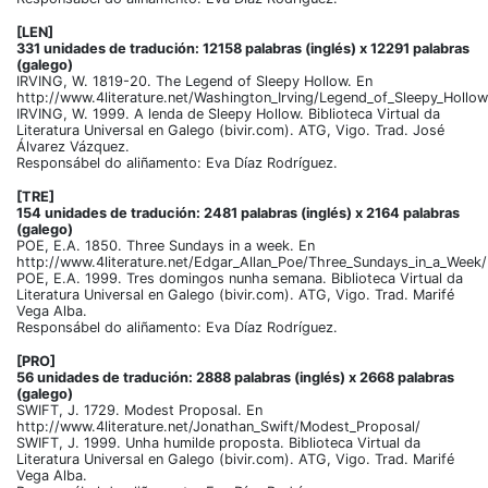
[LEN]
331 unidades de tradución: 12158 palabras (inglés) x 12291 palabras
(galego)
IRVING, W. 1819-20. The Legend of Sleepy Hollow. En
http://www.4literature.net/Washington_Irving/Legend_of_Sleepy_Hollow
IRVING, W. 1999. A lenda de Sleepy Hollow. Biblioteca Virtual da
Literatura Universal en Galego (bivir.com). ATG, Vigo. Trad. José
Álvarez Vázquez.
Responsábel do aliñamento: Eva Díaz Rodríguez.
[TRE]
154 unidades de tradución: 2481 palabras (inglés) x 2164 palabras
(galego)
POE, E.A. 1850. Three Sundays in a week. En
http://www.4literature.net/Edgar_Allan_Poe/Three_Sundays_in_a_Week/
POE, E.A. 1999. Tres domingos nunha semana. Biblioteca Virtual da
Literatura Universal en Galego (bivir.com). ATG, Vigo. Trad. Marifé
Vega Alba.
Responsábel do aliñamento: Eva Díaz Rodríguez.
[PRO]
56 unidades de tradución: 2888 palabras (inglés) x 2668 palabras
(galego)
SWIFT, J. 1729. Modest Proposal. En
http://www.4literature.net/Jonathan_Swift/Modest_Proposal/
SWIFT, J. 1999. Unha humilde proposta. Biblioteca Virtual da
Literatura Universal en Galego (bivir.com). ATG, Vigo. Trad. Marifé
Vega Alba.