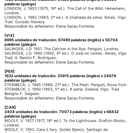
palabras (galego)
LONDON, J. 1903 (1975, 16ª ed.). The Call of the Wild. Heinemann,
Londres.
LONDON, J. 1982 (1983, 2ª ed.). A chamada da selva. Xerais, Vigo.
Trad. Gonzalo Navaza.
Responsábel do aliñamento: Elena Sacau Fontenla.
[VIX]
6995 unidades de tradución: 67489 palabras (inglés) x 50704
palabras (galego)
SALINGER, J.D. 1951. The Catcher in the Rye. Penguin, Londres.
SALINGER, J.D. 1990 (1992, 4ª ed.). O vixía no centeo. Xerais, Vigo.
Trad. X. Ramón F. Rodríguez.
Responsábel do aliñamento: Elena Sacau Fontenla.
[PER]
1632 unidades de tradución: 25915 palabras (inglés) x 24678
palabras (galego)
STEINBECK, J. 1945 (1986, 21ª ed.). The Pearl. Penguin, Nova York.
STEINBECK, J. 1990 (1993, 5ª ed.). A perla. Galaxia, Vigo. Trad.
Benigno F. Salgado.
Responsábel do aliñamento: Elena Sacau Fontenla.
[CAR]
3404 unidades de tradución: 70073 palabras (inglés) x 68432
palabras (galego)
WOOLF, V. 1927 (1977, 18ª ed.). To the Lighthouse. Grafton Books,
Londres.
WOOLF, V. 1993. Cara ó faro. Sotelo Blanco, Santiago de