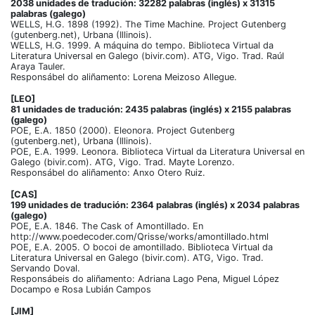
2038 unidades de tradución: 32282 palabras (inglés) x 31315
palabras (galego)
WELLS, H.G. 1898 (1992). The Time Machine. Project Gutenberg
(gutenberg.net), Urbana (Illinois).
WELLS, H.G. 1999. A máquina do tempo. Biblioteca Virtual da
Literatura Universal en Galego (bivir.com). ATG, Vigo. Trad. Raúl
Araya Tauler.
Responsábel do aliñamento: Lorena Meizoso Allegue.
[LEO]
81 unidades de tradución: 2435 palabras (inglés) x 2155 palabras
(galego)
POE, E.A. 1850 (2000). Eleonora. Project Gutenberg
(gutenberg.net), Urbana (Illinois).
POE, E.A. 1999. Leonora. Biblioteca Virtual da Literatura Universal en
Galego (bivir.com). ATG, Vigo. Trad. Mayte Lorenzo.
Responsábel do aliñamento: Anxo Otero Ruiz.
[CAS]
199 unidades de tradución: 2364 palabras (inglés) x 2034 palabras
(galego)
POE, E.A. 1846. The Cask of Amontillado. En
http://www.poedecoder.com/Qrisse/works/amontillado.html
POE, E.A. 2005. O bocoi de amontillado. Biblioteca Virtual da
Literatura Universal en Galego (bivir.com). ATG, Vigo. Trad.
Servando Doval.
Responsábeis do aliñamento: Adriana Lago Pena, Miguel López
Docampo e Rosa Lubián Campos
[JIM]