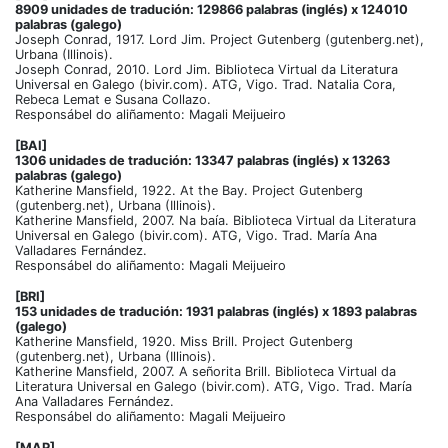
8909 unidades de tradución: 129866 palabras (inglés) x 124010
palabras (galego)
Joseph Conrad, 1917. Lord Jim. Project Gutenberg (gutenberg.net),
Urbana (Illinois).
Joseph Conrad, 2010. Lord Jim. Biblioteca Virtual da Literatura
Universal en Galego (bivir.com). ATG, Vigo. Trad. Natalia Cora,
Rebeca Lemat e Susana Collazo.
Responsábel do aliñamento: Magali Meijueiro
[BAI]
1306 unidades de tradución: 13347 palabras (inglés) x 13263
palabras (galego)
Katherine Mansfield, 1922. At the Bay. Project Gutenberg
(gutenberg.net), Urbana (Illinois).
Katherine Mansfield, 2007. Na baía. Biblioteca Virtual da Literatura
Universal en Galego (bivir.com). ATG, Vigo. Trad. María Ana
Valladares Fernández.
Responsábel do aliñamento: Magali Meijueiro
[BRI]
153 unidades de tradución: 1931 palabras (inglés) x 1893 palabras
(galego)
Katherine Mansfield, 1920. Miss Brill. Project Gutenberg
(gutenberg.net), Urbana (Illinois).
Katherine Mansfield, 2007. A señorita Brill. Biblioteca Virtual da
Literatura Universal en Galego (bivir.com). ATG, Vigo. Trad. María
Ana Valladares Fernández.
Responsábel do aliñamento: Magali Meijueiro
[MAP]