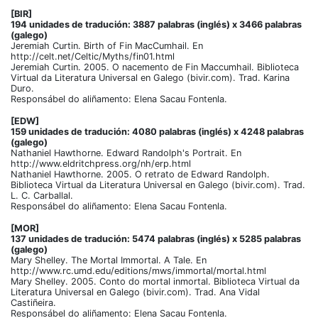
[BIR]
194 unidades de tradución: 3887 palabras (inglés) x 3466 palabras
(galego)
Jeremiah Curtin. Birth of Fin MacCumhail. En
http://celt.net/Celtic/Myths/fin01.html
Jeremiah Curtin. 2005. O nacemento de Fin Maccumhail. Biblioteca
Virtual da Literatura Universal en Galego (bivir.com). Trad. Karina
Duro.
Responsábel do aliñamento: Elena Sacau Fontenla.
[EDW]
159 unidades de tradución: 4080 palabras (inglés) x 4248 palabras
(galego)
Nathaniel Hawthorne. Edward Randolph's Portrait. En
http://www.eldritchpress.org/nh/erp.html
Nathaniel Hawthorne. 2005. O retrato de Edward Randolph.
Biblioteca Virtual da Literatura Universal en Galego (bivir.com). Trad.
L. C. Carballal.
Responsábel do aliñamento: Elena Sacau Fontenla.
[MOR]
137 unidades de tradución: 5474 palabras (inglés) x 5285 palabras
(galego)
Mary Shelley. The Mortal Immortal. A Tale. En
http://www.rc.umd.edu/editions/mws/immortal/mortal.html
Mary Shelley. 2005. Conto do mortal inmortal. Biblioteca Virtual da
Literatura Universal en Galego (bivir.com). Trad. Ana Vidal
Castiñeira.
Responsábel do aliñamento: Elena Sacau Fontenla.