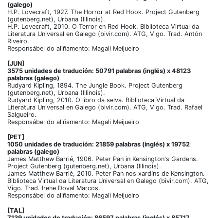
(galego)
H.P. Lovecraft, 1927. The Horror at Red Hook. Project Gutenberg
(gutenberg.net), Urbana (Illinois).
H.P. Lovecraft, 2010. O Terror en Red Hook. Biblioteca Virtual da
Literatura Universal en Galego (bivir.com). ATG, Vigo. Trad. Antón
Riveiro.
Responsábel do aliñamento: Magali Meijueiro
[JUN]
3575 unidades de tradución: 50791 palabras (inglés) x 48123
palabras (galego)
Rudyard Kipling, 1894. The Jungle Book. Project Gutenberg
(gutenberg.net), Urbana (Illinois).
Rudyard Kipling, 2010. O libro da selva. Biblioteca Virtual da
Literatura Universal en Galego (bivir.com). ATG, Vigo. Trad. Rafael
Salgueiro.
Responsábel do aliñamento: Magali Meijueiro
[PET]
1050 unidades de tradución: 21859 palabras (inglés) x 19752
palabras (galego)
James Matthew Barrié, 1906. Peter Pan in Kensington's Gardens.
Project Gutenberg (gutenberg.net), Urbana (Illinois).
James Matthew Barrié, 2010. Peter Pan nos xardíns de Kensington.
Biblioteca Virtual da Literatura Universal en Galego (bivir.com). ATG,
Vigo. Trad. Irene Doval Marcos.
Responsábel do aliñamento: Magali Meijueiro
[TAL]
7139 unidades de tradución: 86597 palabras (inglés) x 85717