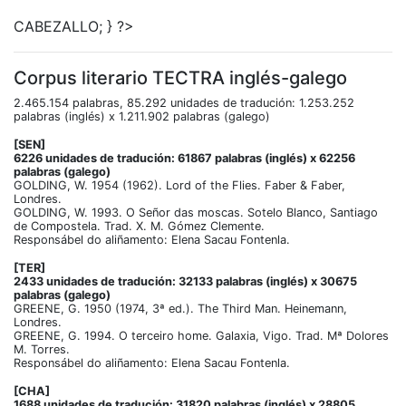
CABEZALLO; } ?>
Corpus literario TECTRA inglés-galego
2.465.154 palabras, 85.292 unidades de tradución: 1.253.252
palabras (inglés) x 1.211.902 palabras (galego)
[SEN]
6226 unidades de tradución: 61867 palabras (inglés) x 62256
palabras (galego)
GOLDING, W. 1954 (1962). Lord of the Flies. Faber & Faber,
Londres.
GOLDING, W. 1993. O Señor das moscas. Sotelo Blanco, Santiago
de Compostela. Trad. X. M. Gómez Clemente.
Responsábel do aliñamento: Elena Sacau Fontenla.
[TER]
2433 unidades de tradución: 32133 palabras (inglés) x 30675
palabras (galego)
GREENE, G. 1950 (1974, 3ª ed.). The Third Man. Heinemann,
Londres.
GREENE, G. 1994. O terceiro home. Galaxia, Vigo. Trad. Mª Dolores
M. Torres.
Responsábel do aliñamento: Elena Sacau Fontenla.
[CHA]
1688 unidades de tradución: 31820 palabras (inglés) x 28805