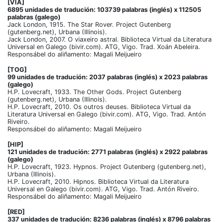
[VIA]
6895 unidades de tradución: 103739 palabras (inglés) x 112505
palabras (galego)
Jack London, 1915. The Star Rover. Project Gutenberg
(gutenberg.net), Urbana (Illinois).
Jack London, 2007. O viaxeiro astral. Biblioteca Virtual da Literatura
Universal en Galego (bivir.com). ATG, Vigo. Trad. Xoán Abeleira.
Responsábel do aliñamento: Magali Meijueiro
[TOG]
99 unidades de tradución: 2037 palabras (inglés) x 2023 palabras
(galego)
H.P. Lovecraft, 1933. The Other Gods. Project Gutenberg
(gutenberg.net), Urbana (Illinois).
H.P. Lovecraft, 2010. Os outros deuses. Biblioteca Virtual da
Literatura Universal en Galego (bivir.com). ATG, Vigo. Trad. Antón
Riveiro.
Responsábel do aliñamento: Magali Meijueiro
[HIP]
121 unidades de tradución: 2771 palabras (inglés) x 2922 palabras
(galego)
H.P. Lovecraft, 1923. Hypnos. Project Gutenberg (gutenberg.net),
Urbana (Illinois).
H.P. Lovecraft, 2010. Hipnos. Biblioteca Virtual da Literatura
Universal en Galego (bivir.com). ATG, Vigo. Trad. Antón Riveiro.
Responsábel do aliñamento: Magali Meijueiro
[RED]
337 unidades de tradución: 8236 palabras (inglés) x 8796 palabras