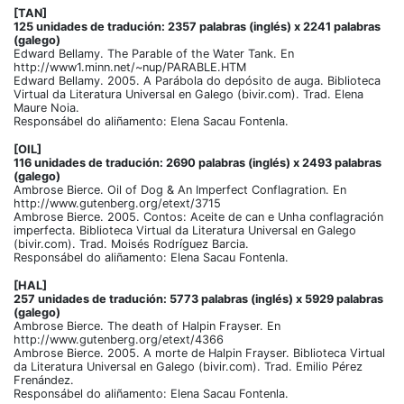
[TAN]
125 unidades de tradución: 2357 palabras (inglés) x 2241 palabras
(galego)
Edward Bellamy. The Parable of the Water Tank. En
http://www1.minn.net/~nup/PARABLE.HTM
Edward Bellamy. 2005. A Parábola do depósito de auga. Biblioteca
Virtual da Literatura Universal en Galego (bivir.com). Trad. Elena
Maure Noia.
Responsábel do aliñamento: Elena Sacau Fontenla.
[OIL]
116 unidades de tradución: 2690 palabras (inglés) x 2493 palabras
(galego)
Ambrose Bierce. Oil of Dog & An Imperfect Conflagration. En
http://www.gutenberg.org/etext/3715
Ambrose Bierce. 2005. Contos: Aceite de can e Unha conflagración
imperfecta. Biblioteca Virtual da Literatura Universal en Galego
(bivir.com). Trad. Moisés Rodríguez Barcia.
Responsábel do aliñamento: Elena Sacau Fontenla.
[HAL]
257 unidades de tradución: 5773 palabras (inglés) x 5929 palabras
(galego)
Ambrose Bierce. The death of Halpin Frayser. En
http://www.gutenberg.org/etext/4366
Ambrose Bierce. 2005. A morte de Halpin Frayser. Biblioteca Virtual
da Literatura Universal en Galego (bivir.com). Trad. Emilio Pérez
Frenández.
Responsábel do aliñamento: Elena Sacau Fontenla.