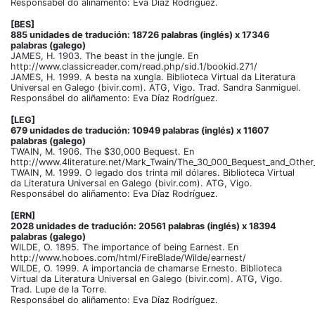
Responsábel do aliñamento: Eva Díaz Rodríguez.
[BES]
885 unidades de tradución: 18726 palabras (inglés) x 17346
palabras (galego)
JAMES, H. 1903. The beast in the jungle. En
http://www.classicreader.com/read.php/sid.1/bookid.271/
JAMES, H. 1999. A besta na xungla. Biblioteca Virtual da Literatura
Universal en Galego (bivir.com). ATG, Vigo. Trad. Sandra Sanmiguel.
Responsábel do aliñamento: Eva Díaz Rodríguez.
[LEG]
679 unidades de tradución: 10949 palabras (inglés) x 11607
palabras (galego)
TWAIN, M. 1906. The $30,000 Bequest. En
http://www.4literature.net/Mark_Twain/The_30_000_Bequest_and_Other
TWAIN, M. 1999. O legado dos trinta mil dólares. Biblioteca Virtual
da Literatura Universal en Galego (bivir.com). ATG, Vigo.
Responsábel do aliñamento: Eva Díaz Rodríguez.
[ERN]
2028 unidades de tradución: 20561 palabras (inglés) x 18394
palabras (galego)
WILDE, O. 1895. The importance of being Earnest. En
http://www.hoboes.com/html/FireBlade/Wilde/earnest/
WILDE, O. 1999. A importancia de chamarse Ernesto. Biblioteca
Virtual da Literatura Universal en Galego (bivir.com). ATG, Vigo.
Trad. Lupe de la Torre.
Responsábel do aliñamento: Eva Díaz Rodríguez.