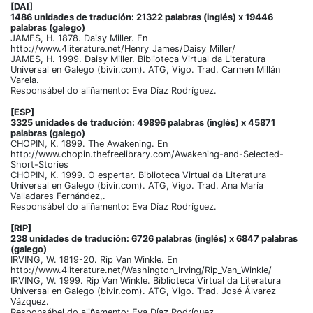
[DAI]
1486 unidades de tradución: 21322 palabras (inglés) x 19446
palabras (galego)
JAMES, H. 1878. Daisy Miller. En
http://www.4literature.net/Henry_James/Daisy_Miller/
JAMES, H. 1999. Daisy Miller. Biblioteca Virtual da Literatura
Universal en Galego (bivir.com). ATG, Vigo. Trad. Carmen Millán
Varela.
Responsábel do aliñamento: Eva Díaz Rodríguez.
[ESP]
3325 unidades de tradución: 49896 palabras (inglés) x 45871
palabras (galego)
CHOPIN, K. 1899. The Awakening. En
http://www.chopin.thefreelibrary.com/Awakening-and-Selected-
Short-Stories
CHOPIN, K. 1999. O espertar. Biblioteca Virtual da Literatura
Universal en Galego (bivir.com). ATG, Vigo. Trad. Ana María
Valladares Fernández,.
Responsábel do aliñamento: Eva Díaz Rodríguez.
[RIP]
238 unidades de tradución: 6726 palabras (inglés) x 6847 palabras
(galego)
IRVING, W. 1819-20. Rip Van Winkle. En
http://www.4literature.net/Washington_Irving/Rip_Van_Winkle/
IRVING, W. 1999. Rip Van Winkle. Biblioteca Virtual da Literatura
Universal en Galego (bivir.com). ATG, Vigo. Trad. José Álvarez
Vázquez.
Responsábel do aliñamento: Eva Díaz Rodríguez.