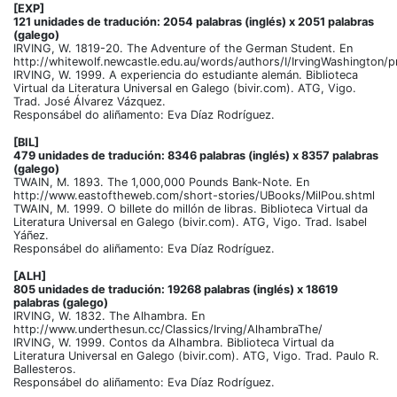
[EXP]
121 unidades de tradución: 2054 palabras (inglés) x 2051 palabras
(galego)
IRVING, W. 1819-20. The Adventure of the German Student. En
http://whitewolf.newcastle.edu.au/words/authors/I/IrvingWashington
IRVING, W. 1999. A experiencia do estudiante alemán. Biblioteca
Virtual da Literatura Universal en Galego (bivir.com). ATG, Vigo.
Trad. José Álvarez Vázquez.
Responsábel do aliñamento: Eva Díaz Rodríguez.
[BIL]
479 unidades de tradución: 8346 palabras (inglés) x 8357 palabras
(galego)
TWAIN, M. 1893. The 1,000,000 Pounds Bank-Note. En
http://www.eastoftheweb.com/short-stories/UBooks/MilPou.shtml
TWAIN, M. 1999. O billete do millón de libras. Biblioteca Virtual da
Literatura Universal en Galego (bivir.com). ATG, Vigo. Trad. Isabel
Yáñez.
Responsábel do aliñamento: Eva Díaz Rodríguez.
[ALH]
805 unidades de tradución: 19268 palabras (inglés) x 18619
palabras (galego)
IRVING, W. 1832. The Alhambra. En
http://www.underthesun.cc/Classics/Irving/AlhambraThe/
IRVING, W. 1999. Contos da Alhambra. Biblioteca Virtual da
Literatura Universal en Galego (bivir.com). ATG, Vigo. Trad. Paulo R.
Ballesteros.
Responsábel do aliñamento: Eva Díaz Rodríguez.