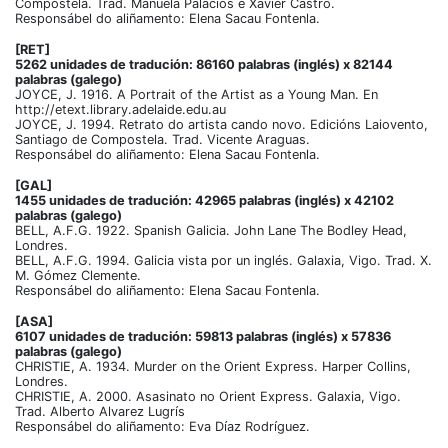
Compostela. Trad. Manuela Palacios e Xavier Castro.
Responsábel do aliñamento: Elena Sacau Fontenla.
[RET]
5262 unidades de tradución: 86160 palabras (inglés) x 82144
palabras (galego)
JOYCE, J. 1916. A Portrait of the Artist as a Young Man. En
http://etext.library.adelaide.edu.au
JOYCE, J. 1994. Retrato do artista cando novo. Edicións Laiovento,
Santiago de Compostela. Trad. Vicente Araguas.
Responsábel do aliñamento: Elena Sacau Fontenla.
[GAL]
1455 unidades de tradución: 42965 palabras (inglés) x 42102
palabras (galego)
BELL, A.F.G. 1922. Spanish Galicia. John Lane The Bodley Head,
Londres.
BELL, A.F.G. 1994. Galicia vista por un inglés. Galaxia, Vigo. Trad. X.
M. Gómez Clemente.
Responsábel do aliñamento: Elena Sacau Fontenla.
[ASA]
6107 unidades de tradución: 59813 palabras (inglés) x 57836
palabras (galego)
CHRISTIE, A. 1934. Murder on the Orient Express. Harper Collins,
Londres.
CHRISTIE, A. 2000. Asasinato no Orient Express. Galaxia, Vigo.
Trad. Alberto Alvarez Lugrís
Responsábel do aliñamento: Eva Díaz Rodríguez.