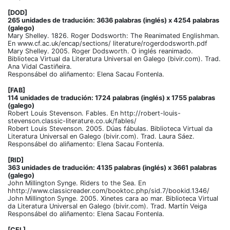
[DOD]
265 unidades de tradución: 3636 palabras (inglés) x 4254 palabras
(galego)
Mary Shelley. 1826. Roger Dodsworth: The Reanimated Englishman.
En www.cf.ac.uk/encap/sections/ literature/rogerdodsworth.pdf
Mary Shelley. 2005. Roger Dodsworth. O inglés reanimado.
Biblioteca Virtual da Literatura Universal en Galego (bivir.com). Trad.
Ana Vidal Castiñeira.
Responsábel do aliñamento: Elena Sacau Fontenla.
[FAB]
114 unidades de tradución: 1724 palabras (inglés) x 1755 palabras
(galego)
Robert Louis Stevenson. Fables. En http://robert-louis-
stevenson.classic-literature.co.uk/fables/
Robert Louis Stevenson. 2005. Dúas fábulas. Biblioteca Virtual da
Literatura Universal en Galego (bivir.com). Trad. Laura Sáez.
Responsábel do aliñamento: Elena Sacau Fontenla.
[RID]
363 unidades de tradución: 4135 palabras (inglés) x 3661 palabras
(galego)
John Millington Synge. Riders to the Sea. En
hhttp://www.classicreader.com/booktoc.php/sid.7/bookid.1346/
John Millington Synge. 2005. Xinetes cara ao mar. Biblioteca Virtual
da Literatura Universal en Galego (bivir.com). Trad. Martín Veiga
Responsábel do aliñamento: Elena Sacau Fontenla.
[CEL]