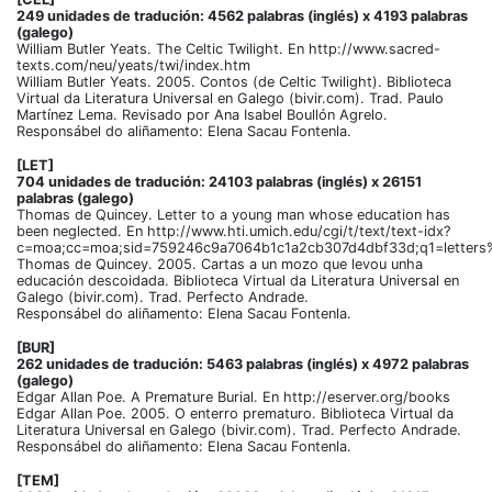
249 unidades de tradución: 4562 palabras (inglés) x 4193 palabras
(galego)
William Butler Yeats. The Celtic Twilight. En http://www.sacred-
texts.com/neu/yeats/twi/index.htm
William Butler Yeats. 2005. Contos (de Celtic Twilight). Biblioteca
Virtual da Literatura Universal en Galego (bivir.com). Trad. Paulo
Martínez Lema. Revisado por Ana Isabel Boullón Agrelo.
Responsábel do aliñamento: Elena Sacau Fontenla.
[LET]
704 unidades de tradución: 24103 palabras (inglés) x 26151
palabras (galego)
Thomas de Quincey. Letter to a young man whose education has
been neglected. En http://www.hti.umich.edu/cgi/t/text/text-idx?
c=moa;cc=moa;sid=759246c9a7064b1c1a2cb307d4dbf33d;q1=letter
Thomas de Quincey. 2005. Cartas a un mozo que levou unha
educación descoidada. Biblioteca Virtual da Literatura Universal en
Galego (bivir.com). Trad. Perfecto Andrade.
Responsábel do aliñamento: Elena Sacau Fontenla.
[BUR]
262 unidades de tradución: 5463 palabras (inglés) x 4972 palabras
(galego)
Edgar Allan Poe. A Premature Burial. En http://eserver.org/books
Edgar Allan Poe. 2005. O enterro prematuro. Biblioteca Virtual da
Literatura Universal en Galego (bivir.com). Trad. Perfecto Andrade.
Responsábel do aliñamento: Elena Sacau Fontenla.
[TEM]