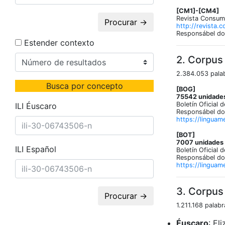
[CM1]-[CM4]
Revista Consume
Procurar →
http://revista.
Responsábel do
Estender contexto
2. Corpus
2.384.053 palab
Busca por concepto
[BOG]
75542 unidades
Boletín Oficial 
ILI Éuscaro
Responsábel do 
https://linguam
[BOT]
7007 unidades d
ILI Español
Boletín Oficial 
Responsábel do 
https://linguam
3. Corpus
Procurar →
1.211.168 palab
Éuscaro
: El