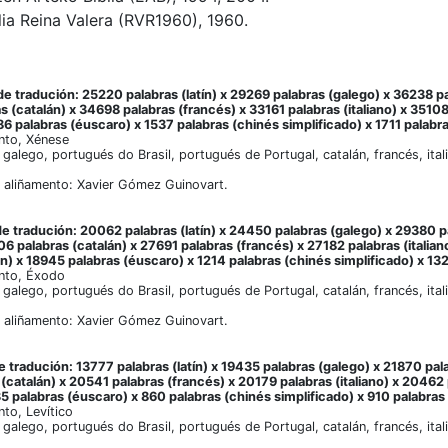
blia Reina Valera (RVR1960), 1960.
e tradución: 25220 palabras (latín) x 29269 palabras (galego) x 36238 pa
s (catalán) x 34698 palabras (francés) x 33161 palabras (italiano) x 3510
6 palabras (éuscaro) x 1537 palabras (chinés simplificado) x 1711 palabra
nto, Xénese
, galego, portugués do Brasil, portugués de Portugal, catalán, francés, ita
 aliñamento: Xavier Gómez Guinovart.
e tradución: 20062 palabras (latín) x 24450 palabras (galego) x 29380 p
06 palabras (catalán) x 27691 palabras (francés) x 27182 palabras (italia
n) x 18945 palabras (éuscaro) x 1214 palabras (chinés simplificado) x 132
nto, Éxodo
, galego, portugués do Brasil, portugués de Portugal, catalán, francés, ita
 aliñamento: Xavier Gómez Guinovart.
 tradución: 13777 palabras (latín) x 19435 palabras (galego) x 21870 pal
(catalán) x 20541 palabras (francés) x 20179 palabras (italiano) x 20462
5 palabras (éuscaro) x 860 palabras (chinés simplificado) x 910 palabras 
to, Levítico
, galego, portugués do Brasil, portugués de Portugal, catalán, francés, ita