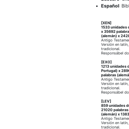
Español
: Bi
[XEN]
1533 unidades d
x 35692 palabra
(alemán) x 2428
Antigo Testame
Versión en latín
tradicional.
Responsábel do
[EXO]
1213 unidades d
Portugal) x 289
palabras (alemá
Antigo Testame
Versión en latín
tradicional.
Responsábel do
[LEV]
859 unidades de
21020 palabras 
(alemán) x 1383
Antigo Testamen
Versión en latín
tradicional.