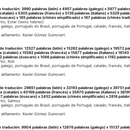
 tradución: 3990 palabras (latín) x 4957 palabras (galego) x 5977 palabr
catalán) x 5305 palabras (francés) x 5139 palabras (italiano) x 5326 pala
éuscaro) x 165 palabras (chinés simplificado) x 167 palabras (chinés tradi
to, Ester (texto hebreo)
, galego, portugués do Brasil, portugués de Portugal, catalán, francés, ita
 aliñamento: Xavier Gómez Guinovart.
e tradución: 12527 palabras (latín) x 15262 palabras (galego) x 19572 pa
s (catalán) x 15582 palabras (francés) x 15877 palabras (italiano) x 16140
2 palabras (éuscaro) x 1066 palabras (chinés simplificado) x 1192 palabra
nto, Xob
, galego, portugués do Brasil, portugués de Portugal, catalán, francés, ita
 aliñamento: Xavier Gómez Guinovart.
e tradución: 29651 palabras (latín) x 33193 palabras (galego) x 39751 pa
s (catalán) x 40168 palabras (francés) x 35970 palabras (italiano) x 3819
7 palabras (éuscaro) x 2452 palabras (chinés simplificado) x 2816 palabra
nto, Salmos
, galego, portugués do Brasil, portugués de Portugal, catalán, francés, ita
 aliñamento: Xavier Gómez Guinovart.
 tradución: 9904 palabras (latín) x 12676 palabras (galego) x 15137 palab