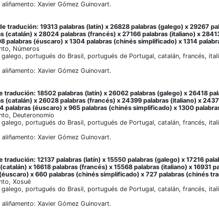
 aliñamento: Xavier Gómez Guinovart.
e tradución: 19313 palabras (latín) x 26828 palabras (galego) x 29267 pa
s (catalán) x 28024 palabras (francés) x 27166 palabras (italiano) x 2841
8 palabras (éuscaro) x 1304 palabras (chinés simplificado) x 1314 palabra
nto, Números
, galego, portugués do Brasil, portugués de Portugal, catalán, francés, ita
 aliñamento: Xavier Gómez Guinovart.
 tradución: 18502 palabras (latín) x 26062 palabras (galego) x 26418 pal
s (catalán) x 26028 palabras (francés) x 24399 palabras (italiano) x 243
4 palabras (éuscaro) x 965 palabras (chinés simplificado) x 1300 palabras
nto, Deuteronomio
, galego, portugués do Brasil, portugués de Portugal, catalán, francés, ita
 aliñamento: Xavier Gómez Guinovart.
 tradución: 12137 palabras (latín) x 15550 palabras (galego) x 17216 pala
(catalán) x 16618 palabras (francés) x 15568 palabras (italiano) x 16931 p
(éuscaro) x 660 palabras (chinés simplificado) x 727 palabras (chinés tra
nto, Xosué
, galego, portugués do Brasil, portugués de Portugal, catalán, francés, ita
 aliñamento: Xavier Gómez Guinovart.