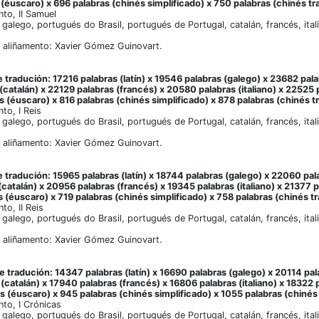
(éuscaro) x 696 palabras (chinés simplificado) x 750 palabras (chinés tra
to, II Samuel
, galego, portugués do Brasil, portugués de Portugal, catalán, francés, ita
 aliñamento: Xavier Gómez Guinovart.
 tradución: 17216 palabras (latín) x 19546 palabras (galego) x 23682 pala
(catalán) x 22129 palabras (francés) x 20580 palabras (italiano) x 22525 
s (éuscaro) x 816 palabras (chinés simplificado) x 878 palabras (chinés tr
to, I Reis
, galego, portugués do Brasil, portugués de Portugal, catalán, francés, ita
 aliñamento: Xavier Gómez Guinovart.
 tradución: 15965 palabras (latín) x 18744 palabras (galego) x 22060 pala
(catalán) x 20956 palabras (francés) x 19345 palabras (italiano) x 21377 
s (éuscaro) x 719 palabras (chinés simplificado) x 758 palabras (chinés tr
to, II Reis
, galego, portugués do Brasil, portugués de Portugal, catalán, francés, ita
 aliñamento: Xavier Gómez Guinovart.
 tradución: 14347 palabras (latín) x 16690 palabras (galego) x 20114 pal
(catalán) x 17940 palabras (francés) x 16806 palabras (italiano) x 18322 
s (éuscaro) x 945 palabras (chinés simplificado) x 1055 palabras (chinés 
to, I Crónicas
, galego, portugués do Brasil, portugués de Portugal, catalán, francés, ita