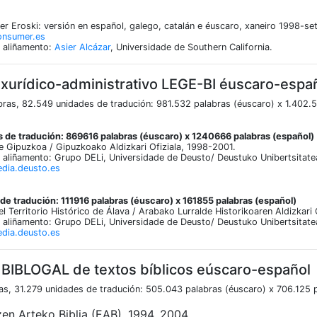
r Eroski: versión en español, galego, catalán e éuscaro, xaneiro 1998-s
consumer.es
 aliñamento:
Asier Alcázar
, Universidade de Southern California.
 xurídico-administrativo LEGE-BI éuscaro-espa
ras, 82.549 unidades de tradución: 981.532 palabras (éuscaro) x 1.402.5
 de tradución: 869616 palabras (éuscaro) x 1240666 palabras (español)
de Gipuzkoa / Gipuzkoako Aldizkari Ofiziala, 1998-2001.
aliñamento: Grupo DELi, Universidade de Deusto/ Deustuko Unibertsitate
edia.deusto.es
e tradución: 111916 palabras (éuscaro) x 161855 palabras (español)
del Territorio Histórico de Álava / Arabako Lurralde Historikoaren Aldizkari
aliñamento: Grupo DELi, Universidade de Deusto/ Deustuko Unibertsitate
edia.deusto.es
 BIBLOGAL de textos bíblicos eúscaro-español
ras, 31.279 unidades de tradución: 505.043 palabras (éuscaro) x 706.125 
izen Arteko Biblia (EAB), 1994, 2004.