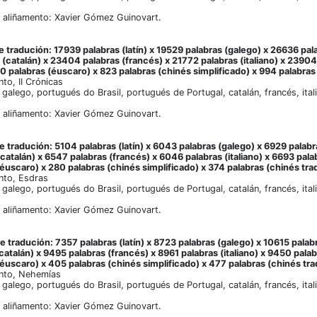
 aliñamento: Xavier Gómez Guinovart.
 tradución: 17939 palabras (latín) x 19529 palabras (galego) x 26636 pal
(catalán) x 23404 palabras (francés) x 21772 palabras (italiano) x 23904
0 palabras (éuscaro) x 823 palabras (chinés simplificado) x 994 palabras 
to, II Crónicas
, galego, portugués do Brasil, portugués de Portugal, catalán, francés, ita
 aliñamento: Xavier Gómez Guinovart.
 tradución: 5104 palabras (latín) x 6043 palabras (galego) x 6929 palabr
catalán) x 6547 palabras (francés) x 6046 palabras (italiano) x 6693 pala
éuscaro) x 280 palabras (chinés simplificado) x 374 palabras (chinés trad
nto, Esdras
, galego, portugués do Brasil, portugués de Portugal, catalán, francés, ita
 aliñamento: Xavier Gómez Guinovart.
 tradución: 7357 palabras (latín) x 8723 palabras (galego) x 10615 palab
catalán) x 9495 palabras (francés) x 8961 palabras (italiano) x 9450 palab
éuscaro) x 405 palabras (chinés simplificado) x 477 palabras (chinés tra
nto, Nehemías
, galego, portugués do Brasil, portugués de Portugal, catalán, francés, ita
 aliñamento: Xavier Gómez Guinovart.