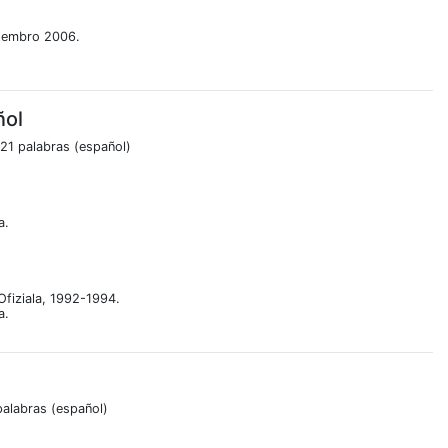
etembro 2006.
ñol
21 palabras (español)
a.
 Ofiziala, 1992-1994.
a.
palabras (español)