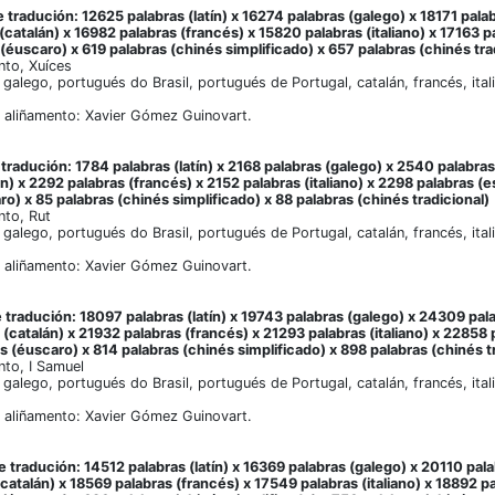
 tradución: 12625 palabras (latín) x 16274 palabras (galego) x 18171 pala
(catalán) x 16982 palabras (francés) x 15820 palabras (italiano) x 17163 p
(éuscaro) x 619 palabras (chinés simplificado) x 657 palabras (chinés tra
nto, Xuíces
, galego, portugués do Brasil, portugués de Portugal, catalán, francés, ita
 aliñamento: Xavier Gómez Guinovart.
tradución: 1784 palabras (latín) x 2168 palabras (galego) x 2540 palabras
án) x 2292 palabras (francés) x 2152 palabras (italiano) x 2298 palabras (
ro) x 85 palabras (chinés simplificado) x 88 palabras (chinés tradicional)
nto, Rut
, galego, portugués do Brasil, portugués de Portugal, catalán, francés, ita
 aliñamento: Xavier Gómez Guinovart.
 tradución: 18097 palabras (latín) x 19743 palabras (galego) x 24309 pal
(catalán) x 21932 palabras (francés) x 21293 palabras (italiano) x 22858 
s (éuscaro) x 814 palabras (chinés simplificado) x 898 palabras (chinés t
to, I Samuel
, galego, portugués do Brasil, portugués de Portugal, catalán, francés, ita
 aliñamento: Xavier Gómez Guinovart.
 tradución: 14512 palabras (latín) x 16369 palabras (galego) x 20110 pala
(catalán) x 18569 palabras (francés) x 17549 palabras (italiano) x 18892 p