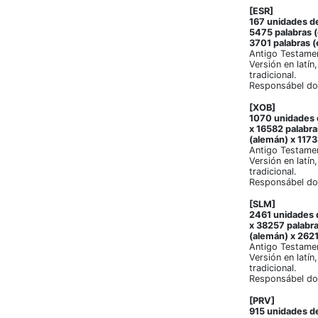
[ESR]
167 unidades de
5475 palabras (
3701 palabras (
Antigo Testamen
Versión en latín
tradicional.
Responsábel do
[XOB]
1070 unidades d
x 16582 palabra
(alemán) x 1173
Antigo Testame
Versión en latín
tradicional.
Responsábel do
[SLM]
2461 unidades d
x 38257 palabra
(alemán) x 2621
Antigo Testame
Versión en latín
tradicional.
Responsábel do
[PRV]
915 unidades de