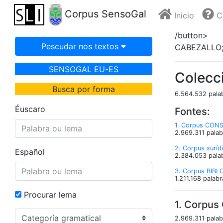
Corpus SensoGal
Inicio
C
/button>
Pescudar nos textos
CABEZALLO;
SENSOGAL EU-ES
Colecc
Busca por forma
6.564.532 palab
Éuscaro
Fontes:
1. Corpus CONS
2.969.311 palab
2. Corpus xuríd
Español
2.384.053 palab
3. Corpus BIBL
1.211.168 palab
Procurar lema
1. Corpus
2.969.311 palab