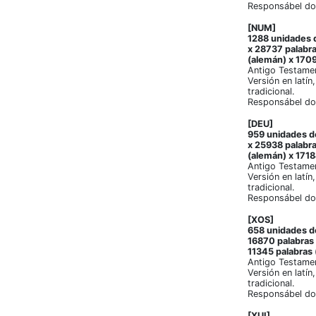
Responsábel do
[NUM]
1288 unidades d
x 28737 palabra
(alemán) x 1709
Antigo Testame
Versión en latín
tradicional.
Responsábel do
[DEU]
959 unidades de
x 25938 palabra
(alemán) x 1718
Antigo Testame
Versión en latín
tradicional.
Responsábel do
[XOS]
658 unidades de
16870 palabras 
11345 palabras 
Antigo Testame
Versión en latín
tradicional.
Responsábel do
[XUI]