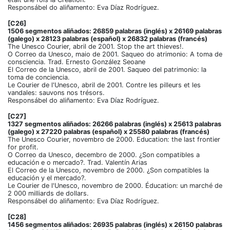
Responsábel do aliñamento: Eva Díaz Rodríguez.
[C26]
1506 segmentos aliñados: 26859 palabras (inglés) x 26169 palabras
(galego) x 28123 palabras (español) x 26832 palabras (francés)
The Unesco Courier, abril de 2001. Stop the art thieves!.
O Correo da Unesco, maio de 2001. Saqueo do atrimonio: A toma de
consciencia. Trad. Ernesto González Seoane
El Correo de la Unesco, abril de 2001. Saqueo del patrimonio: la
toma de conciencia.
Le Courier de l'Unesco, abril de 2001. Contre les pilleurs et les
vandales: sauvons nos trésors.
Responsábel do aliñamento: Eva Díaz Rodríguez.
[C27]
1327 segmentos aliñados: 26266 palabras (inglés) x 25613 palabras
(galego) x 27220 palabras (español) x 25580 palabras (francés)
The Unesco Courier, novembro de 2000. Education: the last frontier
for profit.
O Correo da Unesco, decembro de 2000. ¿Son compatibles a
educación e o mercado?. Trad. Valentín Arias
El Correo de la Unesco, novembro de 2000. ¿Son compatibles la
educación y el mercado?.
Le Courier de l'Unesco, novembro de 2000. Éducation: un marché de
2 000 milliards de dollars.
Responsábel do aliñamento: Eva Díaz Rodríguez.
[C28]
1456 segmentos aliñados: 26935 palabras (inglés) x 26150 palabras