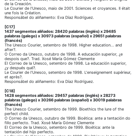
de la Creación.
Le Courier de l'Unesco, maio de 2001. Sciences et croyances. Il était
une fois la Création.
Responsábel do aliñamento: Eva Díaz Rodríguez.
[C17]
1437 segmentos aliñados: 28420 palabras (inglés) x 29485
palabras (galego) x 30973 palabras (español) x 29651 palabras
(francés)
The Unesco Courier, setembro de 1998. Higher education... and
after?.
O Correo da Unesco, outubro de 1998. A educación superior, ¿e
despois que?. Trad. Xosé María Gómez Clemente
El Correo de la Unesco, setembro de 1998. La educación superior,
¿y después qué?.
Le Courier de l'Unesco, setembro de 1998. L'enseignement supérieur,
et après?.
Responsábel do aliñamento: Eva Díaz Rodríguez.
[C18]
1428 segmentos aliñados: 29457 palabras (inglés) x 28273
palabras (galego) x 30266 palabras (español) x 30019 palabras
(francés)
The Unesco Courier, setembro de 1999. Bioethics the lure of the
perfect child.
O Correo da Unesco, outubro de 1999. Bioética: ante a tentación do
fillo perfecto. Trad. Xosé María Gómez Clemente
El Correo de la Unesco, setembro de 1999. Bioética: ante la
tentación del hijo perfecto.