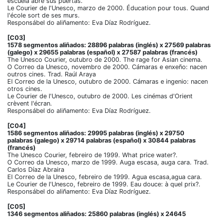
escuela abre sus puertas.
Le Courier de l'Unesco, marzo de 2000. Éducation pour tous. Quand
l'école sort de ses murs.
Responsábel do aliñamento: Eva Díaz Rodríguez.
[C03]
1578 segmentos aliñados: 28896 palabras (inglés) x 27569 palabras
(galego) x 29655 palabras (español) x 27587 palabras (francés)
The Unesco Courier, outubro de 2000. The rage for Asian cinema.
O Correo da Unesco, novembro de 2000. Cámaras e enxeño: nacen
outros cines. Trad. Raúl Araya
El Correo de la Unesco, outubro de 2000. Cámaras e ingenio: nacen
otros cines.
Le Courier de l'Unesco, outubro de 2000. Les cinémas d'Orient
crèvent l'écran.
Responsábel do aliñamento: Eva Díaz Rodríguez.
[C04]
1586 segmentos aliñados: 29995 palabras (inglés) x 29750
palabras (galego) x 29714 palabras (español) x 30844 palabras
(francés)
The Unesco Courier, febreiro de 1999. What price water?.
O Correo da Unesco, marzo de 1999. Auga escasa, auga cara. Trad.
Carlos Díaz Abraira
El Correo de la Unesco, febreiro de 1999. Agua escasa,agua cara.
Le Courier de l'Unesco, febreiro de 1999. Eau douce: à quel prix?.
Responsábel do aliñamento: Eva Díaz Rodríguez.
[C05]
1346 segmentos aliñados: 25860 palabras (inglés) x 24645