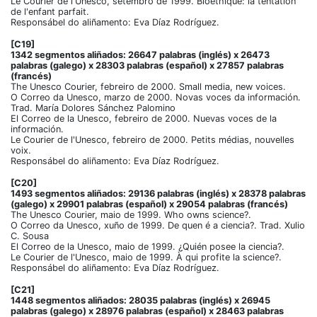
Le Courier de l'Unesco, setembro de 1999. Bioéthique: la tentation
de l'enfant parfait.
Responsábel do aliñamento: Eva Díaz Rodríguez.
[C19]
1342 segmentos aliñados: 26647 palabras (inglés) x 26473
palabras (galego) x 28303 palabras (español) x 27857 palabras
(francés)
The Unesco Courier, febreiro de 2000. Small media, new voices.
O Correo da Unesco, marzo de 2000. Novas voces da información.
Trad. María Dolores Sánchez Palomino
El Correo de la Unesco, febreiro de 2000. Nuevas voces de la
información.
Le Courier de l'Unesco, febreiro de 2000. Petits médias, nouvelles
voix.
Responsábel do aliñamento: Eva Díaz Rodríguez.
[C20]
1493 segmentos aliñados: 29136 palabras (inglés) x 28378 palabras
(galego) x 29901 palabras (español) x 29054 palabras (francés)
The Unesco Courier, maio de 1999. Who owns science?.
O Correo da Unesco, xuño de 1999. De quen é a ciencia?. Trad. Xulio
C. Sousa
El Correo de la Unesco, maio de 1999. ¿Quién posee la ciencia?.
Le Courier de l'Unesco, maio de 1999. À qui profite la science?.
Responsábel do aliñamento: Eva Díaz Rodríguez.
[C21]
1448 segmentos aliñados: 28035 palabras (inglés) x 26945
palabras (galego) x 28976 palabras (español) x 28463 palabras