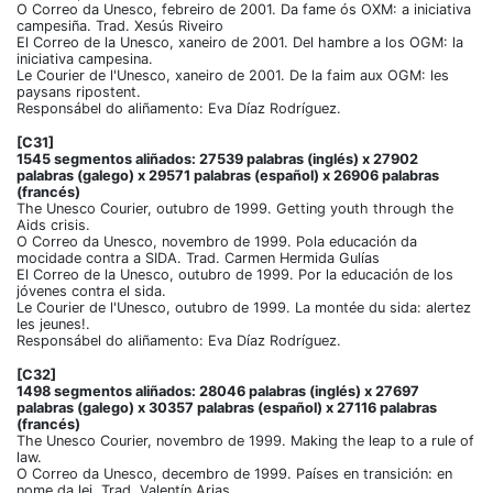
O Correo da Unesco, febreiro de 2001. Da fame ós OXM: a iniciativa
campesiña. Trad. Xesús Riveiro
El Correo de la Unesco, xaneiro de 2001. Del hambre a los OGM: la
iniciativa campesina.
Le Courier de l'Unesco, xaneiro de 2001. De la faim aux OGM: les
paysans ripostent.
Responsábel do aliñamento: Eva Díaz Rodríguez.
[C31]
1545 segmentos aliñados: 27539 palabras (inglés) x 27902
palabras (galego) x 29571 palabras (español) x 26906 palabras
(francés)
The Unesco Courier, outubro de 1999. Getting youth through the
Aids crisis.
O Correo da Unesco, novembro de 1999. Pola educación da
mocidade contra a SIDA. Trad. Carmen Hermida Gulías
El Correo de la Unesco, outubro de 1999. Por la educación de los
jóvenes contra el sida.
Le Courier de l'Unesco, outubro de 1999. La montée du sida: alertez
les jeunes!.
Responsábel do aliñamento: Eva Díaz Rodríguez.
[C32]
1498 segmentos aliñados: 28046 palabras (inglés) x 27697
palabras (galego) x 30357 palabras (español) x 27116 palabras
(francés)
The Unesco Courier, novembro de 1999. Making the leap to a rule of
law.
O Correo da Unesco, decembro de 1999. Países en transición: en
nome da lei. Trad. Valentín Arias