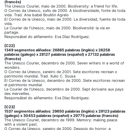
(francés)
The Unesco Courier, maio de 2000. Biodiversity: a friend for life.
O Correo da Unesco, xuño de 2000. A biodiversidade, fonte de toda
vida. Trad. Ana Isabel Boullón Agrelo
El Correo de la Unesco, maio de 2000. La diversidad, fuente de toda
vida.
Le Courier de l'Unesco, maio de 2000. Biodiversité: la vie en
partage.
Responsábel do aliñamento: Eva Díaz Rodríguez.
[C22]
1349 segmentos aliñados: 26885 palabras (inglés) x 26258
palabras (galego) x 28127 palabras (español) x 27132 palabras
(francés)
The Unesco Courier, decembro de 2000. Seven writers in a world of
wonders.
O Correo da Unesco, xaneiro de 2001. Sete escritores recrean o
patrimonio mundial. Trad. Xulio C. Sousa
El Correo de la Unesco, decembro de 2000. Siete escritores recrean
el patrimonio mundial.
Le Courier de l'Unesco, decembro de 2000. Sept écrivains aux pays
des merveilles.
Responsábel do aliñamento: Eva Díaz Rodríguez.
[C23]
1537 segmentos aliñados: 29650 palabras (inglés) x 29123 palabras
(galego) x 30453 palabras (español) x 29775 palabras (francés)
The Unesco Courier, decembro de 1999. Memory: making peace
with a violent past.
O Correo da Unesco, xaneiro de 2000. Despois do horror: a