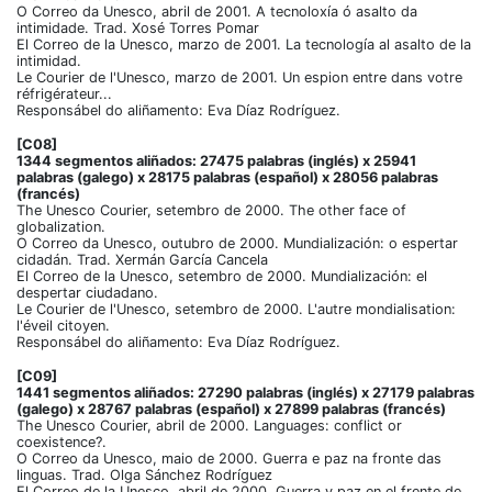
O Correo da Unesco, abril de 2001. A tecnoloxía ó asalto da
intimidade. Trad. Xosé Torres Pomar
El Correo de la Unesco, marzo de 2001. La tecnología al asalto de la
intimidad.
Le Courier de l'Unesco, marzo de 2001. Un espion entre dans votre
réfrigérateur...
Responsábel do aliñamento: Eva Díaz Rodríguez.
[C08]
1344 segmentos aliñados: 27475 palabras (inglés) x 25941
palabras (galego) x 28175 palabras (español) x 28056 palabras
(francés)
The Unesco Courier, setembro de 2000. The other face of
globalization.
O Correo da Unesco, outubro de 2000. Mundialización: o espertar
cidadán. Trad. Xermán García Cancela
El Correo de la Unesco, setembro de 2000. Mundialización: el
despertar ciudadano.
Le Courier de l'Unesco, setembro de 2000. L'autre mondialisation:
l'éveil citoyen.
Responsábel do aliñamento: Eva Díaz Rodríguez.
[C09]
1441 segmentos aliñados: 27290 palabras (inglés) x 27179 palabras
(galego) x 28767 palabras (español) x 27899 palabras (francés)
The Unesco Courier, abril de 2000. Languages: conflict or
coexistence?.
O Correo da Unesco, maio de 2000. Guerra e paz na fronte das
linguas. Trad. Olga Sánchez Rodríguez
El Correo de la Unesco, abril de 2000. Guerra y paz en el frente de