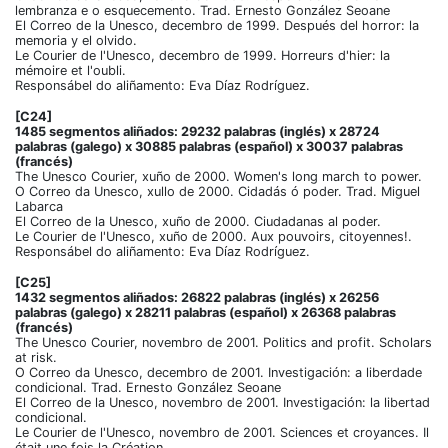
lembranza e o esquecemento. Trad. Ernesto González Seoane
El Correo de la Unesco, decembro de 1999. Después del horror: la
memoria y el olvido.
Le Courier de l'Unesco, decembro de 1999. Horreurs d'hier: la
mémoire et l'oubli.
Responsábel do aliñamento: Eva Díaz Rodríguez.
[C24]
1485 segmentos aliñados: 29232 palabras (inglés) x 28724
palabras (galego) x 30885 palabras (español) x 30037 palabras
(francés)
The Unesco Courier, xuño de 2000. Women's long march to power.
O Correo da Unesco, xullo de 2000. Cidadás ó poder. Trad. Miguel
Labarca
El Correo de la Unesco, xuño de 2000. Ciudadanas al poder.
Le Courier de l'Unesco, xuño de 2000. Aux pouvoirs, citoyennes!.
Responsábel do aliñamento: Eva Díaz Rodríguez.
[C25]
1432 segmentos aliñados: 26822 palabras (inglés) x 26256
palabras (galego) x 28211 palabras (español) x 26368 palabras
(francés)
The Unesco Courier, novembro de 2001. Politics and profit. Scholars
at risk.
O Correo da Unesco, decembro de 2001. Investigación: a liberdade
condicional. Trad. Ernesto González Seoane
El Correo de la Unesco, novembro de 2001. Investigación: la libertad
condicional.
Le Courier de l'Unesco, novembro de 2001. Sciences et croyances. Il
était une fois la Création.