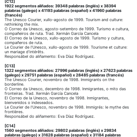
[C12]
1922 segmentos aliñados: 39348 palabras (inglés) x 38394
palabras (galego) x 41193 palabras (español) x 41960 palabras
(francés)
The Unesco Courier, xullo-agosto de 1999. Tourism and culture:
rethinking the mix.
O Correo da Unesco, agosto-setembro de 1999. Turismo e cultura,
compañeiros de ruta. Trad. Xermán García Cancela
El Correo de la Unesco, xullo-agosto de 1999. Turismo y cultura,
compañeros de ruta.
Le Courier de l'Unesco, xullo-agosto de 1999. Tourisme et culture:
un mariage d'intérêts.
Responsábel do aliñamento: Eva Díaz Rodríguez.
[C13]
1322 segmentos aliñados: 27996 palabras (inglés) x 27623 palabras
(galego) x 29751 palabras (español) x 28485 palabras (francés)
The Unesco Courier, novembro de 1998. Immigrants on the
borderline.
O Correo da Unesco, decembro de 1998. Inmigrantes, o mito das
fronteiras. Trad. Xermán García Cancela
El Correo de la Unesco, novembro de 1998. Inmigrantes,
bienvenidos o indeseados.
Le Courier de l'Unesco, novembro de 1998. Immigrés: le mythe des
frontières.
Responsábel do aliñamento: Eva Díaz Rodríguez.
[C14]
1560 segmentos aliñados: 29802 palabras (inglés) x 29834
palabras (galego) x 31628 palabras (español) x 31184 palabras