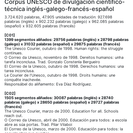
Corpus UNESCO de divulgación científico-
técnica inglés-galego-francés-español
3.724.620 palabras, 47.905 unidades de tradución: 927.698
palabras (inglés) x 902.232 palabras (galego) x 962.085 palabras
(español) x 932.605 palabras (francés)
[C01]
1399 segmentos aliñados: 29756 palabras (inglés) x 28798 palabras
(galego) x 31032 palabras (español) x 29875 palabras (francés)
The Unesco Courier, outubro de 1998. Human rights: the struggle
continues.
O Correo da Unesco, novembro de 1998. Dereitos humanos: unha
tarefa inconclusa. Trad. Gonzalo Constenla Bergueiro
El Correo de la Unesco, outubro de 1998. Derechos humanos: una
tarea inconclusa.
Le Courier de l'Unesco, outubro de 1998. Droits humains: une
conquête inachevée.
Responsábel do aliñamento: Eva Díaz Rodríguez.
[C02]
1505 segmentos aliñados: 30087 palabras (inglés) x 28740
palabras (galego) x 28650 palabras (español) x 29727 palabras
(francés)
The Unesco Courier, marzo de 2000. Education for all. Schools
reach out.
O Correo da Unesco, abril de 2000. Educación para todos: a escola
abre as súa portas. Trad. Pilar Vilaboi
El Correo de la Unesco, marzo de 2000. Educación para todos: la