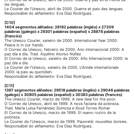
las lenguas.
Le Courier de l'Unesco, abril de 2000. Guerre et paix des langues.
Responsábel do aliñamento: Eva Díaz Rodríguez.
[C10]
1404 segmentos aliñados: 28182 palabras (inglés) x 27209
palabras (galego) x 29301 palabras (español) x 28878 palabras
(francés)
The Unesco Courier, xaneiro de 2000. International Year 2000:
Peace is in our hands.
O Correo da Unesco, febreiro de 2000. Ano internacional 2000: A
paz día a día. Trad. Aquilino Alonso Núñez
El Correo de la Unesco, xaneiro de 2000. Año Internacional 2000: la
paz día a día.
Le Courier de l'Unesco, xaneiro de 2000. L'Année internationale
2000: la paix au quotidien.
Responsábel do aliñamento: Eva Díaz Rodríguez.
[C11]
1397 segmentos aliñados: 29518 palabras (inglés) x 29046 palabras
(galego) x 30805 palabras (español) x 30383 palabras (francés)
The Unesco Courier, marzo de 1999. A new deal for the poor.
O Correo da Unesco, abril de 1999. A nova faciana da pobreza.
Trad. María Luísa Fernández Somoza e Xosé Torres Romar
El Correo de la Unesco, marzo de 1999. El nuevo rostro de la
pobreza.
Le Courier de l'Unesco, marzo de 1999. Pauvreté: nouvelles donnes.
Responsábel do aliñamento: Eva Díaz Rodríguez.