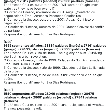
(galego) x 28117 palabras (español) x 26966 palabras (francés)
The Unesco Courier, outubro de 2001. Will wars be fought over
water, as they have been over oil?.
O Correo da Unesco, novembro de 2001. Auga: ¿Conflicto ou
negociación?. Trad. Mercedes Penoucos Castiñeiras
El Correo de la Unesco, outubro de 2001. Agua: ¿Conflicto o
negociación?.
Le Courier de l'Unesco, outubro de 2001. Grands fleuves: du conflit
au partage.
Responsábel do aliñamento: Eva Díaz Rodríguez.
[C29]
1495 segmentos aliñados: 28834 palabras (inglés) x 27141 palabras
(galego) x 29433 palabras (español) x 28668 palabras (francés)
The Unesco Courier, xuño de 1999. The big city or bust: Surviving
the South's urban revolution.
O Correo da Unesco, xullo de 1999. Cidades do Sur: A chamada da
urbe. Trad. Xulio C. Sousa
El Correo de la Unesco, xuño de 1999. Ciudades del Sur: La llamada
de la urbe.
Le Courier de l'Unesco, xuño de 1999. Sud: vivre en ville coûte que
coûte.
Responsábel do aliñamento: Eva Díaz Rodríguez.
[C30]
1540 segmentos aliñados: 28049 palabras (inglés) x 26475
palabras (galego) x 28681 palabras (español) x 27841 palabras
(francés)
The Unesco Courier, xaneiro de 2001. Land, debt, seeds of wrath...
The new peasants' revolt.