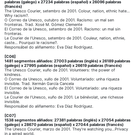
palabras (galego) x 27234 palabras (español) x 26096 palabras
(francés)
The Unesco Courier, setembro de 2001. Colour, nation, ethnic hate…
Why racism?.
O Correo da Unesco, outubro de 2001. Racismo: un mal sen
fronteiras. Trad. Xosé M. Gómez Clemente
El Correo de la Unesco, setembro de 2001. Racismo: un mal sin
fronteras.
Le Courier de l'Unesco, setembro de 2001. Couleur, nation, ethnie,
caste… Pourquoi le racisme?.
Responsábel do aliñamento: Eva Díaz Rodríguez.
[C06]
1481 segmentos aliñados: 27003 palabras (inglés) x 26189 palabras
(galego) x 27995 palabras (español) x 26619 palabras (francés)
The Unesco Courier, xuño de 2001. Volunteers: the power of
kindness.
O Correo da Unesco, xullo de 2001. Voluntariado: unha riqueza
invisible. Trad. Xermán García Cancela
El Correo de la Unesco, xuño de 2001. Voluntariado: una riqueza
invisible.
Le Courier de l'Unesco, xuño de 2001. Le bénévolat, une richesse
invisible.
Responsábel do aliñamento: Eva Díaz Rodríguez.
[C07]
1538 segmentos aliñados: 27381 palabras (inglés) x 27054 palabras
(galego) x 28670 palabras (español) x 27044 palabras (francés)
The Unesco Courier, marzo de 2001. They're watching you…Privacy
in a wired world.