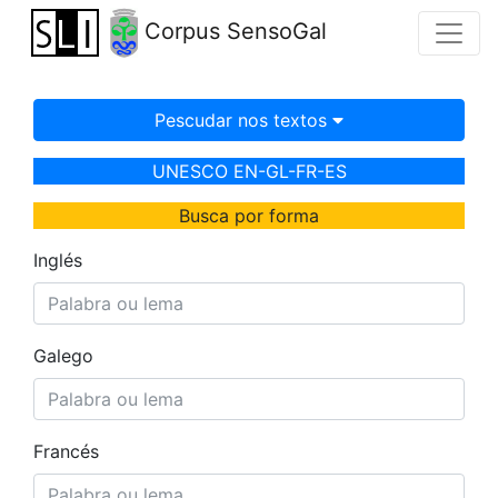
Corpus SensoGal
Pescudar nos textos
UNESCO EN-GL-FR-ES
Busca por forma
Inglés
Galego
Francés