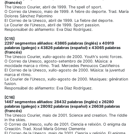
(francés)
The Unesco Courier, abril de 1999. The spell of sport.
O Correo da Unesco, maio de 1999. A febre do deporte. Trad. María
Dolores Sánchez Palomino
El Correo de la Unesco, abril de 1999. La fiebre del deporte.
Le Courier de l'Unesco, abril de 1999. Sport passion.
Responsábel do aliñamento: Eva Díaz Rodríguez.
[C15]
2297 segmentos aliñados: 43865 palabras (inglés) x 40919
palabras (galego) x 43826 palabras (español) x 43065 palabras
(francés)
The Unesco Courier, xullo-agosto de 2000. Youth's sonic forces.
O Correo da Unesco, agosto-setembro de 2000. Música: a
mocidade marca o ritmo. Trad. Mercedes Penoucos Castiñeiros
El Correo de la Unesco, xullo-agosto de 2000. Música: la juventud
marca el ritmo.
Le Courier de l'Unesco, xullo-agosto de 2000. Musiques: génération
fusion.
Responsábel do aliñamento: Eva Díaz Rodríguez.
[C16]
1467 segmentos aliñados: 28432 palabras (inglés) x 26280
palabras (galego) x 28092 palabras (español) x 26638 palabras
(francés)
The Unesco Courier, maio de 2001. Science and creation. The riddle
in the skies.
O Correo da Unesco, xuño de 2001. Ciencia e relixión. O enigma da
Creación. Trad. Xosé María Gómez Clemente
El Correo de la Unesco, maio de 2001. Ciencia y religión. El enigma