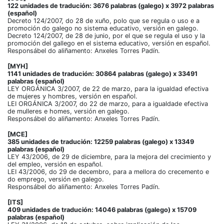
122 unidades de tradución: 3676 palabras (galego) x 3972 palabras
(español)
Decreto 124/2007, do 28 de xuño, polo que se regula o uso e a
promoción do galego no sistema educativo, versión en galego.
Decreto 124/2007, de 28 de junio, por el que se regula el uso y la
promoción del gallego en el sistema educativo, versión en español.
Responsábel do aliñamento: Anxeles Torres Padín.
[MYH]
1141 unidades de tradución: 30864 palabras (galego) x 33491
palabras (español)
LEY ORGÁNICA 3/2007, de 22 de marzo, para la igualdad efectiva
de mujeres y hombres, versión en español.
LEI ORGÁNICA 3/2007, do 22 de marzo, para a igualdade efectiva
de mulleres e homes, versión en galego.
Responsábel do aliñamento: Anxeles Torres Padín.
[MCE]
385 unidades de tradución: 12259 palabras (galego) x 13349
palabras (español)
LEY 43/2006, de 29 de diciembre, para la mejora del crecimiento y
del empleo, versión en español.
LEI 43/2006, do 29 de decembro, para a mellora do crecemento e
do emprego, versión en galego.
Responsábel do aliñamento: Anxeles Torres Padín.
[ITS]
409 unidades de tradución: 14046 palabras (galego) x 15709
palabras (español)