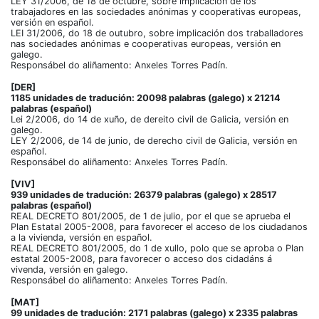
LEY 31/2006, de 18 de octubre, sobre implicación de los
trabajadores en las sociedades anónimas y cooperativas europeas,
versión en español.
LEI 31/2006, do 18 de outubro, sobre implicación dos traballadores
nas sociedades anónimas e cooperativas europeas, versión en
galego.
Responsábel do aliñamento: Anxeles Torres Padín.
[DER]
1185 unidades de tradución: 20098 palabras (galego) x 21214
palabras (español)
Lei 2/2006, do 14 de xuño, de dereito civil de Galicia, versión en
galego.
LEY 2/2006, de 14 de junio, de derecho civil de Galicia, versión en
español.
Responsábel do aliñamento: Anxeles Torres Padín.
[VIV]
939 unidades de tradución: 26379 palabras (galego) x 28517
palabras (español)
REAL DECRETO 801/2005, de 1 de julio, por el que se aprueba el
Plan Estatal 2005-2008, para favorecer el acceso de los ciudadanos
a la vivienda, versión en español.
REAL DECRETO 801/2005, do 1 de xullo, polo que se aproba o Plan
estatal 2005-2008, para favorecer o acceso dos cidadáns á
vivenda, versión en galego.
Responsábel do aliñamento: Anxeles Torres Padín.
[MAT]
99 unidades de tradución: 2171 palabras (galego) x 2335 palabras