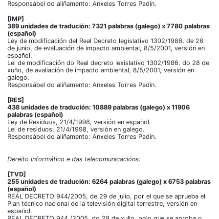
Responsábel do aliñamento: Anxeles Torres Padín.
[IMP]
389 unidades de tradución: 7321 palabras (galego) x 7780 palabras
(español)
Ley de modificación del Real Decreto legislativo 1302/1986, de 28
de junio, de evaluación de impacto ambiental, 8/5/2001, versión en
español.
Lei de modificación do Real decreto lexislativo 1302/1986, do 28 de
xuño, de avaliación de impacto ambiental, 8/5/2001, versión en
galego.
Responsábel do aliñamento: Anxeles Torres Padín.
[RES]
438 unidades de tradución: 10889 palabras (galego) x 11906
palabras (español)
Ley de Residuos, 21/4/1998, versión en español.
Lei de residuos, 21/4/1998, versión en galego.
Responsábel do aliñamento: Anxeles Torres Padín.
Dereito informático e das telecomunicacións:
[TVD]
255 unidades de tradución: 6264 palabras (galego) x 6753 palabras
(español)
REAL DECRETO 944/2005, de 29 de julio, por el que se aprueba el
Plan técnico nacional de la televisión digital terrestre, versión en
español.
REAL DECRETO 944 /2005, do 29 de xullo, polo que se aproba o