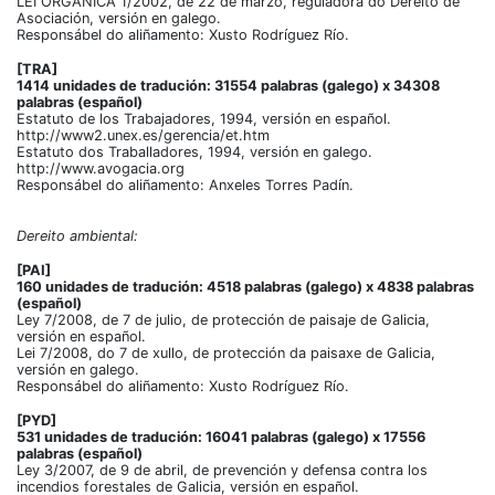
LEI ORGÁNICA 1/2002, de 22 de marzo, reguladora do Dereito de
Asociación, versión en galego.
Responsábel do aliñamento: Xusto Rodríguez Río.
[TRA]
1414 unidades de tradución: 31554 palabras (galego) x 34308
palabras (español)
Estatuto de los Trabajadores, 1994, versión en español.
http://www2.unex.es/gerencia/et.htm
Estatuto dos Traballadores, 1994, versión en galego.
http://www.avogacia.org
Responsábel do aliñamento: Anxeles Torres Padín.
Dereito ambiental:
[PAI]
160 unidades de tradución: 4518 palabras (galego) x 4838 palabras
(español)
Ley 7/2008, de 7 de julio, de protección de paisaje de Galicia,
versión en español.
Lei 7/2008, do 7 de xullo, de protección da paisaxe de Galicia,
versión en galego.
Responsábel do aliñamento: Xusto Rodríguez Río.
[PYD]
531 unidades de tradución: 16041 palabras (galego) x 17556
palabras (español)
Ley 3/2007, de 9 de abril, de prevención y defensa contra los
incendios forestales de Galicia, versión en español.