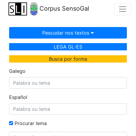
Corpus SensoGal
Pescudar nos textos
LEGA GL-ES
Busca por forma
Galego
Español
Procurar lema