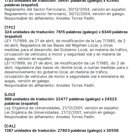
1783 unidades de tradución: 39497 palabras (galego) x 42460
palabras (español)
Reglamento del Sector Ferroviario, 30/12/2004, versión en español.
Regulamento do sector ferroviario, 30/12/2004, versión en galego.
Responsábel do aliñamento: Anxeles Torres Padín.
[TFC]
324 unidades de tradución: 7615 palabras (galego) x 8349 palabras
(español)
LEY 11/1999, de 21 de abril, de modificación de la Ley 7/1985, de 2
de abril, Reguladora de las Bases del Régimen Local, y otras
medidas para el desarrollo del Gobierno Local, en materia de tráfico,
circulación de vehículos a motor y seguridad vial y en materia de
aguas, versión en español.
LEI 11/1999, do 21 de abril, de modificación da Lei 7/1985, do 2 de
abril, reguladora das bases do réxime local, e outras medidas para o
desenvolvemento do goberno local, en materia de tráfico,
circulación de vehículos de motor e seguridade vial e enmateria de
augas, versión en galego.
Responsábel do aliñamento: Anxeles Torres Padín.
[LOU]
988 unidades de tradución: 22477 palabras (galego) x 24523
palabras (español)
Ley Orgánica de Universidades, 21/12/2001, versión en español.
Lei Orgánica de Universidades, 21/12/2001, versión en galego.
Responsábel do aliñamento: Anxeles Torres Padín.
[CAL]
1387 unidades de tradución: 27803 palabras (galego) x 30556