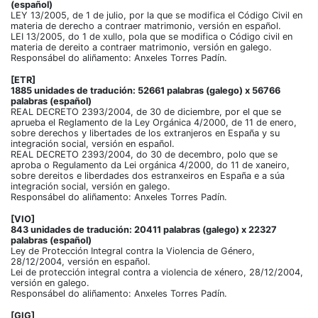
(español)
LEY 13/2005, de 1 de julio, por la que se modifica el Código Civil en
materia de derecho a contraer matrimonio, versión en español.
LEI 13/2005, do 1 de xullo, pola que se modifica o Código civil en
materia de dereito a contraer matrimonio, versión en galego.
Responsábel do aliñamento: Anxeles Torres Padín.
[ETR]
1885 unidades de tradución: 52661 palabras (galego) x 56766
palabras (español)
REAL DECRETO 2393/2004, de 30 de diciembre, por el que se
aprueba el Reglamento de la Ley Orgánica 4/2000, de 11 de enero,
sobre derechos y libertades de los extranjeros en España y su
integración social, versión en español.
REAL DECRETO 2393/2004, do 30 de decembro, polo que se
aproba o Regulamento da Lei orgánica 4/2000, do 11 de xaneiro,
sobre dereitos e liberdades dos estranxeiros en España e a súa
integración social, versión en galego.
Responsábel do aliñamento: Anxeles Torres Padín.
[VIO]
843 unidades de tradución: 20411 palabras (galego) x 22327
palabras (español)
Ley de Protección Integral contra la Violencia de Género,
28/12/2004, versión en español.
Lei de protección integral contra a violencia de xénero, 28/12/2004,
versión en galego.
Responsábel do aliñamento: Anxeles Torres Padín.
[GIG]