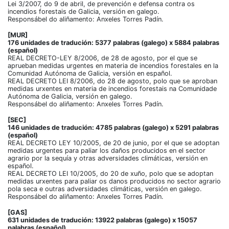
Lei 3/2007, do 9 de abril, de prevención e defensa contra os
incendios forestais de Galicia, versión en galego.
Responsábel do aliñamento: Anxeles Torres Padín.
[MUR]
176 unidades de tradución: 5377 palabras (galego) x 5884 palabras
(español)
REAL DECRETO-LEY 8/2006, de 28 de agosto, por el que se
aprueban medidas urgentes en materia de incendios forestales en la
Comunidad Autónoma de Galicia, versión en español.
REAL DECRETO LEI 8/2006, do 28 de agosto, polo que se aproban
medidas urxentes en materia de incendios forestais na Comunidade
Autónoma de Galicia, versión en galego.
Responsábel do aliñamento: Anxeles Torres Padín.
[SEC]
146 unidades de tradución: 4785 palabras (galego) x 5291 palabras
(español)
REAL DECRETO LEY 10/2005, de 20 de junio, por el que se adoptan
medidas urgentes para paliar los daños producidos en el sector
agrario por la sequía y otras adversidades climáticas, versión en
español.
REAL DECRETO LEI 10/2005, do 20 de xuño, polo que se adoptan
medidas urxentes para paliar os danos producidos no sector agrario
pola seca e outras adversidades climáticas, versión en galego.
Responsábel do aliñamento: Anxeles Torres Padín.
[GAS]
631 unidades de tradución: 13922 palabras (galego) x 15057
palabras (español)