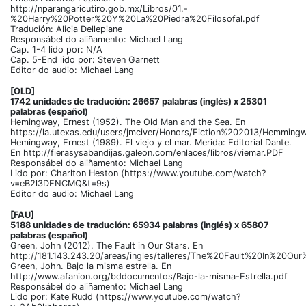
http://nparangaricutiro.gob.mx/Libros/01.-
%20Harry%20Potter%20Y%20La%20Piedra%20Filosofal.pdf
Tradución: Alicia Dellepiane
Responsábel do aliñamento: Michael Lang
Cap. 1-4 lido por: N/A
Cap. 5-End lido por: Steven Garnett
Editor do audio: Michael Lang
[OLD]
1742 unidades de tradución: 26657 palabras (inglés) x 25301
palabras (español)
Hemingway, Ernest (1952). The Old Man and the Sea. En
https://la.utexas.edu/users/jmciver/Honors/Fiction%202013/Hem
Hemingway, Ernest (1989). El viejo y el mar. Merida: Editorial Dante.
En http://fierasysabandijas.galeon.com/enlaces/libros/viemar.PDF
Responsábel do aliñamento: Michael Lang
Lido por: Charlton Heston (https://www.youtube.com/watch?
v=eB2l3DENCMQ&t=9s)
Editor do audio: Michael Lang
[FAU]
5188 unidades de tradución: 65934 palabras (inglés) x 65807
palabras (español)
Green, John (2012). The Fault in Our Stars. En
http://181.143.243.20/areas/ingles/talleres/The%20Fault%20In%20Our
Green, John. Bajo la misma estrella. En
http://www.afanion.org/bddocumentos/Bajo-la-misma-Estrella.pdf
Responsábel do aliñamento: Michael Lang
Lido por: Kate Rudd (https://www.youtube.com/watch?