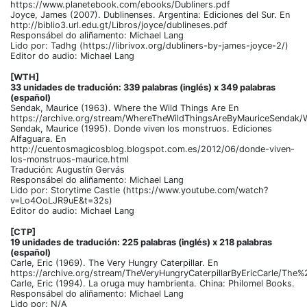
https://www.planetebook.com/ebooks/Dubliners.pdf
Joyce, James (2007). Dublinenses. Argentina: Ediciones del Sur. En
http://biblio3.url.edu.gt/Libros/joyce/dublineses.pdf
Responsábel do aliñamento: Michael Lang
Lido por: Tadhg (https://librivox.org/dubliners-by-james-joyce-2/)
Editor do audio: Michael Lang
[WTH]
33 unidades de tradución: 339 palabras (inglés) x 349 palabras
(español)
Sendak, Maurice (1963). Where the Wild Things Are En
https://archive.org/stream/WhereTheWildThingsAreByMauriceSend
Sendak, Maurice (1995). Donde viven los monstruos. Ediciones
Alfaguara. En
http://cuentosmagicosblog.blogspot.com.es/2012/06/donde-viven-
los-monstruos-maurice.html
Tradución: Augustín Gervás
Responsábel do aliñamento: Michael Lang
Lido por: Storytime Castle (https://www.youtube.com/watch?
v=Lo4OoLJR9uE&t=32s)
Editor do audio: Michael Lang
[CTP]
19 unidades de tradución: 225 palabras (inglés) x 218 palabras
(español)
Carle, Eric (1969). The Very Hungry Caterpillar. En
https://archive.org/stream/TheVeryHungryCaterpillarByEricCarle/Th
Carle, Eric (1994). La oruga muy hambrienta. China: Philomel Books.
Responsábel do aliñamento: Michael Lang
Lido por: N/A