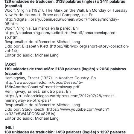
129 unidades de tradución: 3138 palabras (inglés) x 3411 palabras
(español)
Woolf, Virginia (1921). The Mark on the Wall. En Monday or Tuesday.
New York: Harcourt, Brace and Company, Inc. En
http://digital.library.upenn.edu/women/woolf/monday/monday-
08.html
Woolf, Virginia. La marca en la pared. En
https://albalearning.com/audiolibros/woolf/lamarcaenlapared-
sp.html
Responsábel do aliñamento: Michael Lang
Lido por: Elizabeth Klett (https://librivox.org/short-story-collection-
vol-14/)
Editor do audio: Michael Lang
[AOC]
119 unidades de tradución: 2139 palabras (inglés) x 2060 palabras
(español)
Hemingway, Ernest (1927). In Another Country. En
http://www.copan.edu.mx/docs/Dessec15-
16/InAnotherCountryErnestHeminway.pdf
Hemingway, Ernest. En otro país. En
https://triunfoarciniegas.wordpress.com/2012/07/28/ernest-
hemingway-en-otro-pais/
Responsábel do aliñamento: Michael Lang
Lido por: Stacy Keach (https://www.youtube.com/watch?
v=33Ex5W4APG0&t=8281s)
Editor do audio: Michael Lang
[HIL]
169 unidades de tradución: 1459 palabras (inglés) x 1297 palabras