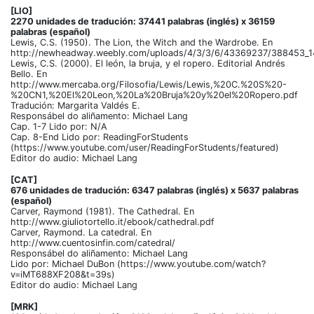
[LIO]
2270 unidades de tradución: 37441 palabras (inglés) x 36159
palabras (español)
Lewis, C.S. (1950). The Lion, the Witch and the Wardrobe. En
http://newheadway.weebly.com/uploads/4/3/3/6/43369237/388453_1
Lewis, C.S. (2000). El león, la bruja, y el ropero. Editorial Andrés
Bello. En
http://www.mercaba.org/Filosofia/Lewis/Lewis,%20C.%20S%20-
%20CN1,%20El%20Leon,%20La%20Bruja%20y%20el%20Ropero.pdf
Tradución: Margarita Valdés E.
Responsábel do aliñamento: Michael Lang
Cap. 1-7 Lido por: N/A
Cap. 8-End Lido por: ReadingForStudents
(https://www.youtube.com/user/ReadingForStudents/featured)
Editor do audio: Michael Lang
[CAT]
676 unidades de tradución: 6347 palabras (inglés) x 5637 palabras
(español)
Carver, Raymond (1981). The Cathedral. En
http://www.giuliotortello.it/ebook/cathedral.pdf
Carver, Raymond. La catedral. En
http://www.cuentosinfin.com/catedral/
Responsábel do aliñamento: Michael Lang
Lido por: Michael DuBon (https://www.youtube.com/watch?
v=iMT688XF208&t=39s)
Editor do audio: Michael Lang
[MRK]