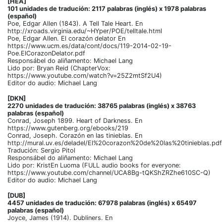
[HEA]
101 unidades de tradución: 2117 palabras (inglés) x 1978 palabras
(español)
Poe, Edgar Allen (1843). A Tell Tale Heart. En
http://xroads.virginia.edu/~HYper/POE/telltale.html
Poe, Edgar Allen. El corazón delator En
https://www.ucm.es/data/cont/docs/119-2014-02-19-
Poe.ElCorazonDelator.pdf
Responsábel do aliñamento: Michael Lang
Lido por: Bryan Reid (ChapterVox:
https://www.youtube.com/watch?v=25Z2mtSf2U4)
Editor do audio: Michael Lang
[DKN]
2270 unidades de tradución: 38765 palabras (inglés) x 38763
palabras (español)
Conrad, Joseph 1899. Heart of Darkness. En
https://www.gutenberg.org/ebooks/219
Conrad, Joseph. Corazón en las tinieblas. En
http://mural.uv.es/deladel/El%20corazon%20de%20las%20tinieblas.pdf
Tradución: Sergio Pitol
Responsábel do aliñamento: Michael Lang
Lido por: KristEn Luoma (FULL audio books for everyone:
https://www.youtube.com/channel/UCA8Bg-tQKShZRZhe610SC-Q)
Editor do audio: Michael Lang
[DUB]
4457 unidades de tradución: 67978 palabras (inglés) x 65497
palabras (español)
Joyce, James (1914). Dubliners. En