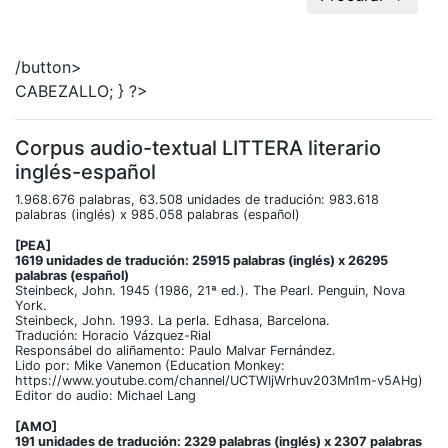
/button>
CABEZALLO; } ?>
Corpus audio-textual LITTERA literario
inglés-español
1.968.676 palabras, 63.508 unidades de tradución: 983.618
palabras (inglés) x 985.058 palabras (español)
[PEA]
1619 unidades de tradución: 25915 palabras (inglés) x 26295
palabras (español)
Steinbeck, John. 1945 (1986, 21ª ed.). The Pearl. Penguin, Nova
York.
Steinbeck, John. 1993. La perla. Edhasa, Barcelona.
Tradución: Horacio Vázquez-Rial
Responsábel do aliñamento: Paulo Malvar Fernández.
Lido por: Mike Vanemon (Education Monkey:
https://www.youtube.com/channel/UCTWIjWrhuv203Mn1m-v5AHg)
Editor do audio: Michael Lang
[AMO]
191 unidades de tradución: 2329 palabras (inglés) x 2307 palabras