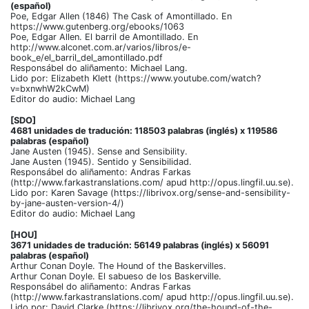
(español)
Poe, Edgar Allen (1846) The Cask of Amontillado. En
https://www.gutenberg.org/ebooks/1063
Poe, Edgar Allen. El barril de Amontillado. En
http://www.alconet.com.ar/varios/libros/e-
book_e/el_barril_del_amontillado.pdf
Responsábel do aliñamento: Michael Lang.
Lido por: Elizabeth Klett (https://www.youtube.com/watch?
v=bxnwhW2kCwM)
Editor do audio: Michael Lang
[SDO]
4681 unidades de tradución: 118503 palabras (inglés) x 119586
palabras (español)
Jane Austen (1945). Sense and Sensibility.
Jane Austen (1945). Sentido y Sensibilidad.
Responsábel do aliñamento: Andras Farkas
(http://www.farkastranslations.com/ apud http://opus.lingfil.uu.se).
Lido por: Karen Savage (https://librivox.org/sense-and-sensibility-
by-jane-austen-version-4/)
Editor do audio: Michael Lang
[HOU]
3671 unidades de tradución: 56149 palabras (inglés) x 56091
palabras (español)
Arthur Conan Doyle. The Hound of the Baskervilles.
Arthur Conan Doyle. El sabueso de los Baskerville.
Responsábel do aliñamento: Andras Farkas
(http://www.farkastranslations.com/ apud http://opus.lingfil.uu.se).
Lido por: David Clarke (https://librivox.org/the-hound-of-the-