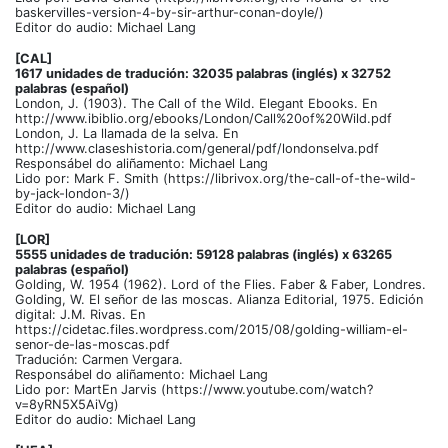
baskervilles-version-4-by-sir-arthur-conan-doyle/)
Editor do audio: Michael Lang
[CAL]
1617 unidades de tradución: 32035 palabras (inglés) x 32752
palabras (español)
London, J. (1903). The Call of the Wild. Elegant Ebooks. En
http://www.ibiblio.org/ebooks/London/Call%20of%20Wild.pdf
London, J. La llamada de la selva. En
http://www.claseshistoria.com/general/pdf/londonselva.pdf
Responsábel do aliñamento: Michael Lang
Lido por: Mark F. Smith (https://librivox.org/the-call-of-the-wild-
by-jack-london-3/)
Editor do audio: Michael Lang
[LOR]
5555 unidades de tradución: 59128 palabras (inglés) x 63265
palabras (español)
Golding, W. 1954 (1962). Lord of the Flies. Faber & Faber, Londres.
Golding, W. El señor de las moscas. Alianza Editorial, 1975. Edición
digital: J.M. Rivas. En
https://cidetac.files.wordpress.com/2015/08/golding-william-el-
senor-de-las-moscas.pdf
Tradución: Carmen Vergara.
Responsábel do aliñamento: Michael Lang
Lido por: MartEn Jarvis (https://www.youtube.com/watch?
v=8yRN5X5AiVg)
Editor do audio: Michael Lang