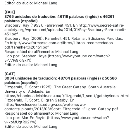
Editor do audio: Michael Lang
[FAH]
3765 unidades de tradución: 46119 palabras (inglés) x 46261
palabras (español)
Bradbury, Ray (1953). Fahrenheit 451. En http://www.secret-satire-
society.org/wp-content/uploads/2014/01/Ray-Bradbury-Fahrenheit-
451.pdf
Bradbury, Ray (2006). Farenheit 451. Retamar: Ediciones Perdidas.
En http://www.formarse.com.ar/libros/Libros-recomendados-
pdf/farenheit%20451.pdf
Responsábel do aliñamento: Michael Lang
Lido por: Stephen Hoye (https://www.youtube.com/watch?
v=V7Pi9Kr9xYI)
Editor do audio: Michael Lang
[GAT]
3034 unidades de tradución: 48764 palabras (inglés) x 50586
palabras (español)
Fitzgerald, F. Scott (1925). The Great Gatsby. South Australia:
University of Adelaide. En
https://ebooks.adelaide.edu.au/f/fitzgerald/f_scott/gatsby/index.html
Fitzgerald, F. Scott. El gran Gatsby. En
http://iesvelesevents.edu.gva.es/wptemp/wp-
content/uploads/2013/03/Scott-Fitzgerald.-El-gran-Gatsby.pdf
Responsábel do aliñamento: Michael Lang
Lido por: MartEn Reyto (https://www.youtube.com/watch?
v=kbMUgtR92Yw)
Editor do audio: Michael Lang