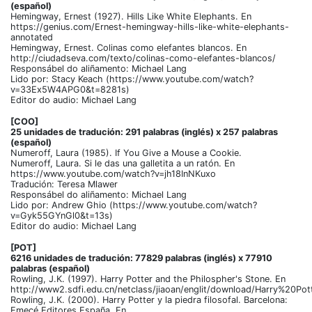
(español)
Hemingway, Ernest (1927). Hills Like White Elephants. En
https://genius.com/Ernest-hemingway-hills-like-white-elephants-
annotated
Hemingway, Ernest. Colinas como elefantes blancos. En
http://ciudadseva.com/texto/colinas-como-elefantes-blancos/
Responsábel do aliñamento: Michael Lang
Lido por: Stacy Keach (https://www.youtube.com/watch?
v=33Ex5W4APG0&t=8281s)
Editor do audio: Michael Lang
[COO]
25 unidades de tradución: 291 palabras (inglés) x 257 palabras
(español)
Numeroff, Laura (1985). If You Give a Mouse a Cookie.
Numeroff, Laura. Si le das una galletita a un ratón. En
https://www.youtube.com/watch?v=jh18InNKuxo
Tradución: Teresa Mlawer
Responsábel do aliñamento: Michael Lang
Lido por: Andrew Ghio (https://www.youtube.com/watch?
v=Gyk55GYnGl0&t=13s)
Editor do audio: Michael Lang
[POT]
6216 unidades de tradución: 77829 palabras (inglés) x 77910
palabras (español)
Rowling, J.K. (1997). Harry Potter and the Philospher's Stone. En
http://www2.sdfi.edu.cn/netclass/jiaoan/englit/download/Harry%20
Rowling, J.K. (2000). Harry Potter y la piedra filosofal. Barcelona:
Emecé Editores España. En