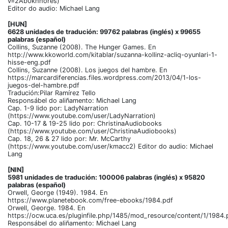
v=2Ab0khhores)
Editor do audio: Michael Lang
[HUN]
6628 unidades de tradución: 99762 palabras (inglés) x 99655
palabras (español)
Collins, Suzanne (2008). The Hunger Games. En
http://www.kkoworld.com/kitablar/suzanna-kollinz-acliq-oyunlari-1-
hisse-eng.pdf
Collins, Suzanne (2008). Los juegos del hambre. En
https://marcardiferencias.files.wordpress.com/2013/04/1-los-
juegos-del-hambre.pdf
Tradución:Pilar Ramírez Tello
Responsábel do aliñamento: Michael Lang
Cap. 1-9 lido por: LadyNarration
(https://www.youtube.com/user/LadyNarration)
Cap. 10-17 & 19-25 lido por: ChristinaAudiobooks
(https://www.youtube.com/user/ChristinaAudiobooks)
Cap. 18, 26 & 27 lido por: Mr. McCarthy
(https://www.youtube.com/user/kmacc2) Editor do audio: Michael
Lang
[NIN]
5981 unidades de tradución: 100006 palabras (inglés) x 95820
palabras (español)
Orwell, George (1949). 1984. En
https://www.planetebook.com/free-ebooks/1984.pdf
Orwell, George. 1984. En
https://ocw.uca.es/pluginfile.php/1485/mod_resource/content/1/1984.
Responsábel do aliñamento: Michael Lang